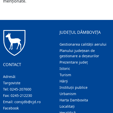
menţionate.
JUDEȚUL DÂMBOVIȚA
Gestionarea calității aerului
Planului județean de
gestionare a deșeurilor
Prezentare judeţ
CONTACT
Istoric
Turism
Adresă:
Hărţi
Targoviste
Instituţii publice
Tel:
0245-207600
Urbanism
Fax:
0245-212230
Harta Dambovita
Email:
consjdb@cjd.ro
Localitaţi
Facebook
Heraldică