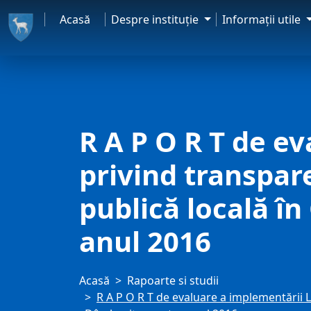
Acasă
Despre instituţie
Informaţii utile
R A P O R T de e
privind transpar
publică locală î
anul 2016
Acasă
Rapoarte si studii
R A P O R T de evaluare a implementării L