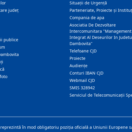
lor
Situații de Urgență
are judeţ
Parteneriate, Proiecte și Instituț
Compania de apa
Asociatia De Dezvoltare
Intercomunitara "Management
Integrat Al Deseurilor In Judetu
ţii publice
Dambovita"
ism
Telefoane CJD
Dambovita
Proiecte
ţi
Audienţe
ică
Conturi IBAN CJD
foto
Webmail CJD
SMIS 328942
Serviciul de Telecomunicații Sp
 reprezintă în mod obligatoriu poziţia oficială a Uniunii Europene