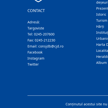
deșeuri
Prezent
CONTACT
Istoric
Turism
Adresă:
Hărţi
Targoviste
Institu
Tel:
0245-207600
Urban
Fax:
0245-212230
Harta 
Email:
consjdb@cjd.ro
Localita
Facebook
Herald
Instagram
Album 
Twitter
Conţinutul acestui site nu