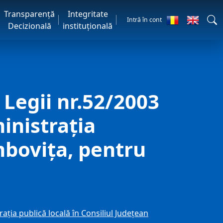
Transparență
Integritate
Intră în cont
Decizională
instituțională
 Legii nr.52/2003
inistraţia
mboviţa, pentru
aţia publică locală în Consiliul Judeţean