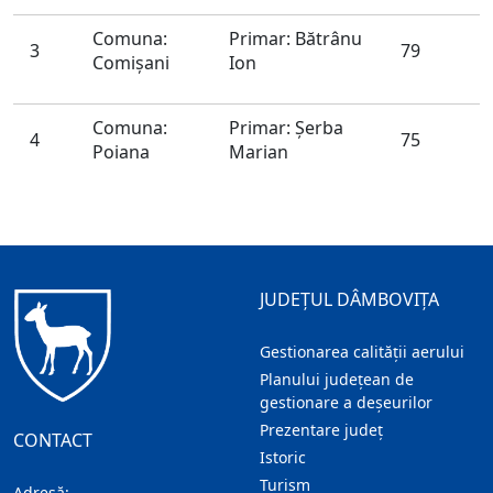
Comuna:
Primar: Bătrânu
3
79
Comişani
Ion
Comuna:
Primar: Şerba
4
75
Poiana
Marian
JUDEȚUL DÂMBOVIȚA
Gestionarea calității aerului
Planului județean de
gestionare a deșeurilor
Prezentare judeţ
CONTACT
Istoric
Turism
Adresă: