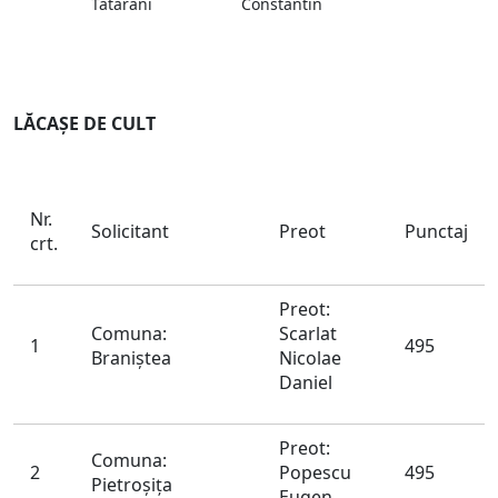
Tătărani
Constantin
LĂCAŞE DE CULT
Nr.
Solicitant
Preot
Punctaj
crt.
Preot:
Comuna:
Scarlat
1
495
Braniştea
Nicolae
Daniel
Preot:
Comuna:
2
Popescu
495
Pietroşiţa
Eugen