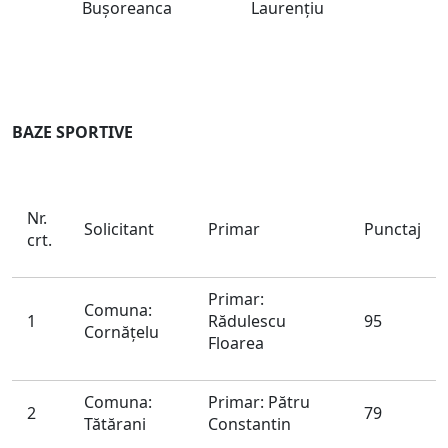
Buşoreanca
Laurenţiu
BAZE SPORTIVE
Nr.
Solicitant
Primar
Punctaj
crt.
Primar:
Comuna:
1
Rădulescu
95
Cornăţelu
Floarea
Comuna:
Primar: Pătru
2
79
Tătărani
Constantin