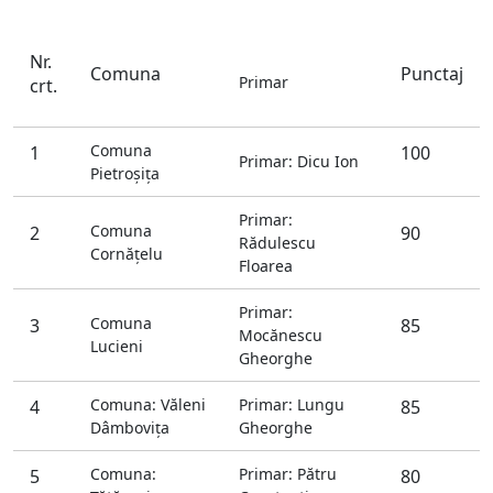
Nr.
Comuna
Punctaj
Primar
crt.
Comuna
1
100
Primar: Dicu Ion
Pietroşiţa
Primar:
Comuna
2
90
Rădulescu
Cornăţelu
Floarea
Primar:
Comuna
3
85
Mocănescu
Lucieni
Gheorghe
Comuna: Văleni
Primar: Lungu
4
85
Dâmboviţa
Gheorghe
Comuna:
Primar: Pătru
5
80