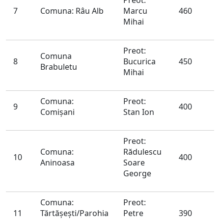
Preot:
7
Comuna: Râu Alb
Marcu
460
Mihai
Preot:
Comuna
8
Bucurica
450
Brabuletu
Mihai
Comuna:
Preot:
9
400
Comişani
Stan Ion
Preot:
Comuna:
Rădulescu
10
400
Aninoasa
Soare
George
Comuna:
Preot:
11
Tărtăşeşti/Parohia
Petre
390