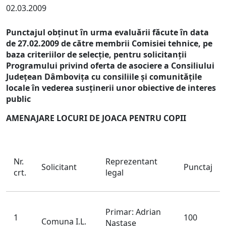
02.03.2009
Punctajul obţinut în urma evaluării făcute în data
de 27.02.2009 de către membrii Comisiei tehnice, pe
baza criteriilor de selecţie, pentru solicitanţii
Programului privind oferta de asociere a Consiliului
Judeţean Dâmboviţa cu consiliile şi comunităţile
locale în vederea susţinerii unor obiective de interes
public
AMENAJARE LOCURI DE JOACA PENTRU COPII
Nr.
Reprezentant
Solicitant
Punctaj
crt.
legal
Primar: Adrian
1
100
Comuna I.L.
Nastase