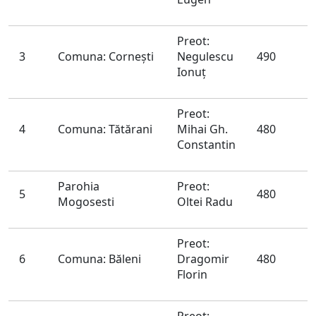
Preot:
3
Comuna: Corneşti
Negulescu
490
Ionuţ
Preot:
4
Comuna: Tătărani
Mihai Gh.
480
Constantin
Parohia
Preot:
5
480
Mogosesti
Oltei Radu
Preot:
6
Comuna: Băleni
Dragomir
480
Florin