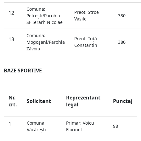
Comuna:
Preot: Stroe
12
Petreşti/Parohia
380
Vasile
SF Ierarh Nicolae
Comuna:
Preot: Tuţă
13
Mogoşani/Parohia
380
Constantin
Zăvoiu
BAZE SPORTIVE
Nr.
Reprezentant
Solicitant
Punctaj
crt.
legal
Comuna:
Primar: Voicu
1
98
Văcăreşti
Florinel