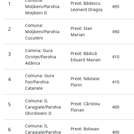
Comuna:
Preot: Bădescu
1
Moţăieni/Parohia
495
Leonard Dragoş
Moţăieni II
Comuna:
Preot: Stan
2
Moţăieni/Parohia
490
Marian
Cucuteni
Comina: Gura
Preot: Bădică
3
Ocniţei/Parohia
410
Eduard Marian
Adânca
Comuna: Gura
Preot: Năstase
4
Foii/Parohia
410
Florin
Catanele
Comuna: IL
Preot: Cârstoiu
5
Caragiale/Parohia
400
Florian
Ghirdoveni II
Comuna: IL
Preot: Bolovan
6
Caragiale/Parohia
400