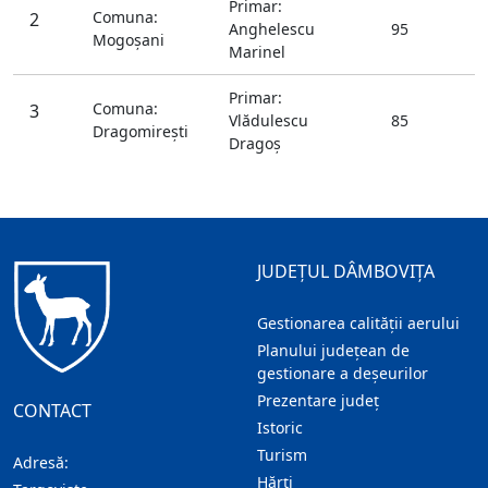
Primar:
Comuna:
2
Anghelescu
95
Mogoşani
Marinel
Primar:
Comuna:
3
Vlădulescu
85
Dragomireşti
Dragoş
JUDEȚUL DÂMBOVIȚA
Gestionarea calității aerului
Planului județean de
gestionare a deșeurilor
Prezentare judeţ
CONTACT
Istoric
Turism
Adresă:
Hărţi