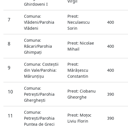
Virgil
Ghirdoveni I
Comuna:
Preot:
7
Vlădeni/Parohia
Neculaescu
400
Vlădeni
Sorin
Comuna:
Preot: Nicolae
8
Răcari/Parohia
400
Mihail
Ghimpaţi
Comuna: Costeştii
Preot:
9
din Vale/Parohia:
Mărăşescu
400
Mărunţişu
Constantin
Comuna:
Preot: Ciobanu
10
Petreşti/Parohia
390
Gheorghe
Ghergheşti
Comuna:
Preot: Moţoc
11
Petreşti/Parohia
390
Liviu Florin
Puntea de Greci