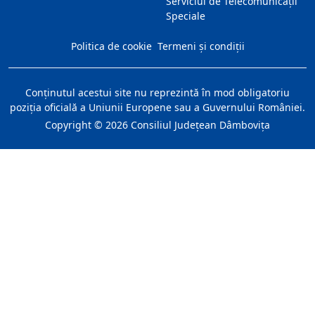
Serviciul de Telecomunicații
Speciale
Politica de cookie
Termeni și condiții
Conţinutul acestui site nu reprezintă în mod obligatoriu
poziţia oficială a Uniunii Europene sau a Guvernului României.
Copyright ©
2026
Consiliul Judeţean Dâmboviţa