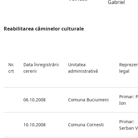
Gabriel
Reabilitarea căminelor culturale
Nr.
Data înregistrării
Unitatea
Reprezen
crt
cererii
administrativă
legal
Primar: P
06.10.2008
Comuna Buciumeni
Ion
Primar:
10.10.2008
Comuna Cornesti
Serban V