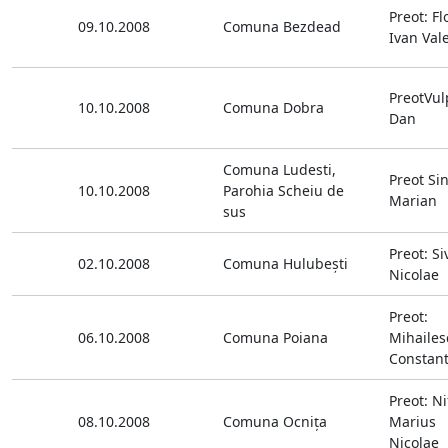
Preot: Fl
09.10.2008
Comuna Bezdead
Ivan Val
PreotVu
10.10.2008
Comuna Dobra
Dan
Comuna Ludesti,
Preot Si
10.10.2008
Parohia Scheiu de
Marian
sus
Preot: S
02.10.2008
Comuna Hulubeşti
Nicolae
Preot:
06.10.2008
Comuna Poiana
Mihailes
Constant
Preot: Ni
08.10.2008
Comuna Ocniţa
Marius
Nicolae