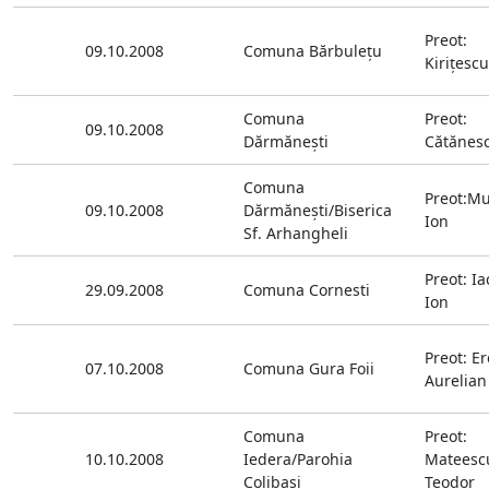
Preot:
09.10.2008
Comuna Bărbuleţu
Kiriţescu
Comuna
Preot:
09.10.2008
Dărmăneşti
Cătănes
Comuna
Preot:Mu
09.10.2008
Dărmăneşti/Biserica
Ion
Sf. Arhangheli
Preot: I
29.09.2008
Comuna Cornesti
Ion
Preot: E
07.10.2008
Comuna Gura Foii
Aurelian
Comuna
Preot:
10.10.2008
Iedera/Parohia
Mateesc
Colibasi
Teodor