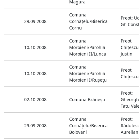
Magura
Comuna
Preot: U
29.09.2008
Cornăţelu/Biserica
Gh Cons
Cornu
Comuna
Preot
10.10.2008
Moroieni/Parohia
Chiţescu
Moroieni II/Lunca
Justin
Comuna
Preot
10.10.2008
Moroieni/Parohia
Chiţescu
Moroieni I/Ruşeţu
Preot:
02.10.2008
Comuna Brăneşti
Gheorgh
Tatu Val
Comuna
Preot:
29.09.2008
Cornăţelu/Biserica
Rădules
Bolovani
Aurelian