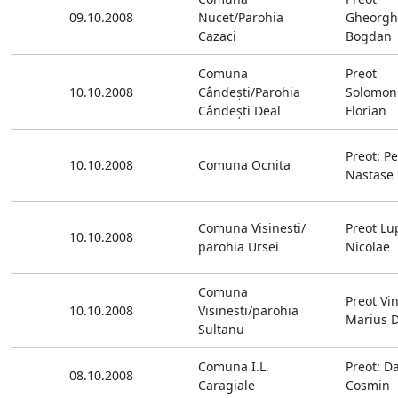
09.10.2008
Nucet/Parohia
Gheorgh
Cazaci
Bogdan
Comuna
Preot
10.10.2008
Cândeşti/Parohia
Solomon
Cândeşti Deal
Florian
Preot: Pe
10.10.2008
Comuna Ocnita
Nastase
Comuna Visinesti/
Preot Lu
10.10.2008
parohia Ursei
Nicolae
Comuna
Preot Vin
10.10.2008
Visinesti/parohia
Marius D
Sultanu
Comuna I.L.
Preot: D
08.10.2008
Caragiale
Cosmin