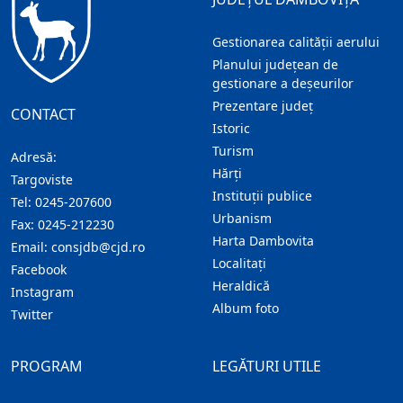
Gestionarea calității aerului
Planului județean de
gestionare a deșeurilor
Prezentare judeţ
CONTACT
Istoric
Turism
Adresă:
Hărţi
Targoviste
Instituţii publice
Tel:
0245-207600
Urbanism
Fax:
0245-212230
Harta Dambovita
Email:
consjdb@cjd.ro
Localitaţi
Facebook
Heraldică
Instagram
Album foto
Twitter
PROGRAM
LEGĂTURI UTILE