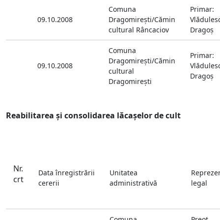
Comuna
Primar:
09.10.2008
Dragomireşti/Cămin
Vlădules
cultural Râncaciov
Dragoş
Comuna
Primar:
Dragomireşti/Cămin
09.10.2008
Vlădules
cultural
Dragoş
Dragomireşti
Reabilitarea şi consolidarea lăcaşelor de cult
Nr.
Data înregistrării
Unitatea
Repreze
crt
cererii
administrativă
legal
Comuna
Preot