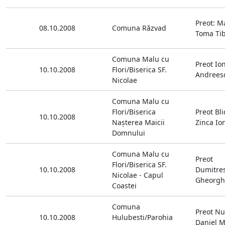
Preot: M
08.10.2008
Comuna Răzvad
Toma Tib
Comuna Malu cu
Preot Io
10.10.2008
Flori/Biserica SF.
Andrees
Nicolae
Comuna Malu cu
Flori/Biserica
Preot Bl
10.10.2008
Naşterea Maicii
Zinca Io
Domnului
Comuna Malu cu
Preot
Flori/Biserica SF.
10.10.2008
Dumitre
Nicolae - Capul
Gheorgh
Coastei
Comuna
Preot Nu
10.10.2008
Hulubesti/Parohia
Daniel M