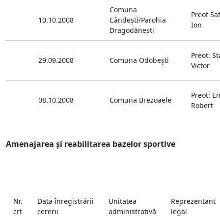
Comuna
Preot Sa
10.10.2008
Cândeşti/Parohia
Ion
Dragodăneşti
Preot: S
29.09.2008
Comuna Odobeşti
Victor
Preot: E
08.10.2008
Comuna Brezoaele
Robert
Amenajarea şi reabilitarea bazelor sportive
Nr.
Data înregistrării
Unitatea
Reprezentant
crt
cererii
administrativă
legal