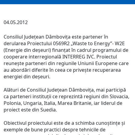
04.05.2012
Consiliul Judeţean Dâmboviţa este partener în
derularea Proiectului 0569R2 „Waste to Energy”- W2E
(Energie din deşeuri) finanţat în cadrul programului de
cooperare interregională INTERREG IVC. Proiectul
reuneşte parteneri din regiunile Uniunii Europene care
au abordări diferite în ceea ce priveşte recuperarea
energiei din deşeuri.
Alături de Consiliul Judeţean Dâmboviţa, mai participă
ca parteneri instituţii ce reprezintă regiuni din Slovacia,
Polonia, Ungaria, Italia, Marea Britanie, iar liderul de
proiect este din Suedia.
Obiectivul proiectului este de a schimba cunoştinţe şi
exemple de bune practici despre tehnicile de