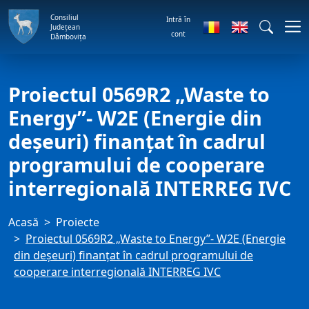
Consiliul
Intră în
Județean
cont
Dâmbovița
Proiectul 0569R2 „Waste to
Energy”- W2E (Energie din
deşeuri) finanţat în cadrul
programului de cooperare
interregională INTERREG IVC
Acasă
Proiecte
Proiectul 0569R2 „Waste to Energy”- W2E (Energie
din deşeuri) finanţat în cadrul programului de
cooperare interregională INTERREG IVC