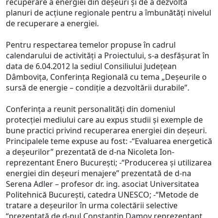
recuperare a energiei din deşeuri şi de a dezvolta
planuri de acţiune regionale pentru a îmbunătăţi nivelul
de recuperare a energiei.
Pentru respectarea temelor propuse în cadrul
calendarului de activităţi a Proiectului, s-a desfăşurat în
data de 6.04.2012 la sediul Consiliului Judeţean
Dâmboviţa, Conferinţa Regională cu tema „Deşeurile o
sursă de energie – condiţie a dezvoltării durabile”.
Conferinţa a reunit personalităţi din domeniul
protecţiei mediului care au expus studii şi exemple de
bune practici privind recuperarea energiei din deşeuri.
Principalele teme expuse au fost: -“Evaluarea energetică
a deşeurilor” prezentată de d-na Nicoleta Ion-
reprezentant Enero Bucureşti; -“Producerea şi utilizarea
energiei din deşeuri menajere” prezentată de d-na
Serena Adler – profesor dr. ing. asociat Universitatea
Politehnică Bucureşti, catedra UNESCO; -“Metode de
tratare a deşeurilor în urma colectării selective
“prezentată de d-nul Constantin Damov reprezentant