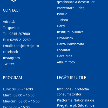
gestionare a deșeurilor
Prezentare judeţ
CONTACT
Istoric
Turism
Adresă:
Hărţi
Targoviste
Instituţii publice
Tel:
0245-207600
Urbanism
Fax:
0245-212230
Harta Dambovita
Email:
consjdb@cjd.ro
Localitaţi
Facebook
Heraldică
Instagram
Album foto
Twitter
PROGRAM
LEGĂTURI UTILE
Luni: 08:00 – 16:00
InfoCons - protecția
consumatorilor
Marți: 08:00 – 16:00
Platforma Națională de
Miercuri: 08:00 – 16:00
Pregătire pt. Situații de
Joi: 08:00 – 16:00