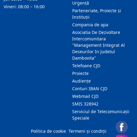
Urgență
Vineri: 08:00 – 16:00
Parteneriate, Proiecte și
Instituții
Compania de apa
Asociatia De Dezvoltare
Intercomunitara
"Management Integrat Al
Deseurilor In Judetul
Dambovita"
Telefoane CJD
Proiecte
Audienţe
Conturi IBAN CJD
Webmail CJD
SMIS 328942
Serviciul de Telecomunicații
Speciale
Politica de cookie
Termeni și condiții