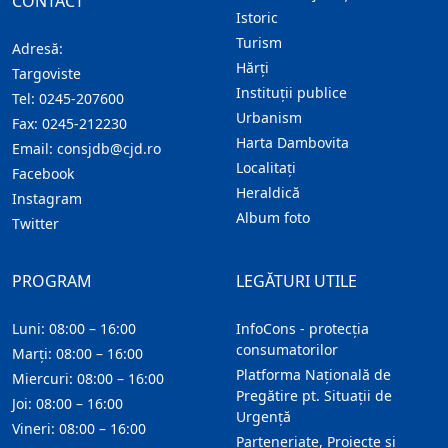
CONTACT
Istoric
Turism
Adresă:
Hărţi
Targoviste
Instituţii publice
Tel:
0245-207600
Urbanism
Fax:
0245-212230
Harta Dambovita
Email:
consjdb@cjd.ro
Localitaţi
Facebook
Heraldică
Instagram
Album foto
Twitter
PROGRAM
LEGĂTURI UTILE
Luni: 08:00 – 16:00
InfoCons - protecția
consumatorilor
Marți: 08:00 – 16:00
Platforma Națională de
Miercuri: 08:00 – 16:00
Pregătire pt. Situații de
Joi: 08:00 – 16:00
Urgență
Vineri: 08:00 – 16:00
Parteneriate, Proiecte și