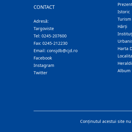
Prezent
CONTACT
Istoric
Turism
Adresă:
Hărţi
Targoviste
Institu
Tel:
0245-207600
Urban
Fax:
0245-212230
Harta 
Email:
consjdb@cjd.ro
Localita
Facebook
Herald
Instagram
Album 
Twitter
Conţinutul acestui site nu