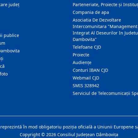
are judeţ
Parteneriate, Proiecte și Instituț
Compania de apa
Asociatia De Dezvoltare
Intercomunitara "Management
Integrat Al Deseurilor In Judetu
ţii publice
Dambovita"
ism
Telefoane CJD
Dambovita
Proiecte
ţi
Audienţe
ică
Conturi IBAN CJD
foto
Webmail CJD
SMIS 328942
Serviciul de Telecomunicații Sp
 reprezintă în mod obligatoriu poziţia oficială a Uniunii Europene
Copyright ©
2026
Consiliul Judeţean Dâmboviţa