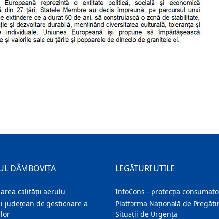
UL DÂMBOVIȚA
LEGĂTURI UTILE
area calității aerului
InfoCons - protecția consumator
i județean de gestionare a
Platforma Națională de Pregătir
lor
Situații de Urgență