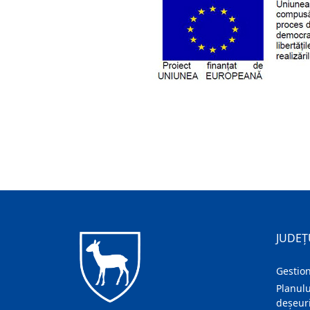
JUDEȚ
Gestion
Planulu
deșeuri