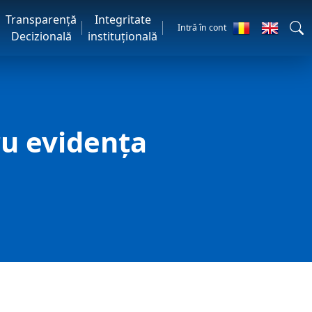
Transparență
Integritate
Intră în cont
Decizională
instituțională
ru evidenţa