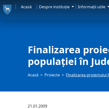
Acasă
Despre instituţie
Informaţii utile
Finalizarea proi
populaţiei în Ju
Acasă
Proiecte
Finalizarea proiectului
21.01.2009