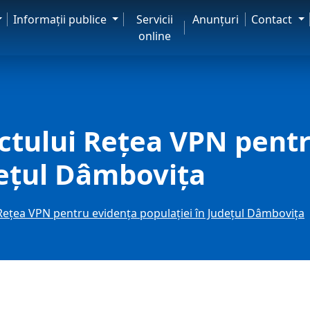
Informaţii publice
Servicii
Anunţuri
Contact
online
ectului Reţea VPN pent
deţul Dâmboviţa
 Reţea VPN pentru evidenţa populaţiei în Judeţul Dâmboviţa