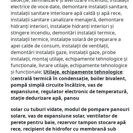
detecție, semnalizare și avertizare incendiu, instalații
electrice de voce-date, demontare instalații sanitare,
instalații sanitare interioare apă caldă și apă rece,
instalații sanitare canalizare menajeră, demontare
hidranți interiori, instalație hidranți interiori și
stingere incendiu, demontări instalații termice,
instalații termice, instalație solară de preparare a
apei calde de consum, instalații de ventilații,
demontări instalații gaze, instalații gaze, probe
instalații, montaj utilaje, echipamente tehnologice și
funcționale, livrare utilaje, echipamente tehnologice
și funcționale;
Utilaje, echipamente tehnologice
:
(
centrală termică în condensație, boiler bivalent,
pompă simplă circuite încălzire, vas de
expansiune, regulator electronic de temperatură,
stație dedurizare apă, panou
solar cu tuburi vidate, modul de pompare panouri
solare, vas de expansiune solar, ventilator de
perete pentru baie, rezervor tampon stocare apă
rece, recipient de hidrofor cu membrană sub