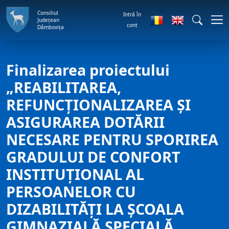
Consiliul
Intră în
Județean
cont
Dâmbovița
Finalizarea proiectului
„REABILITAREA,
REFUNCȚIONALIZAREA ȘI
ASIGURAREA DOTĂRII
NECESARE PENTRU SPORIREA
GRADULUI DE CONFORT
INSTITUȚIONAL AL
PERSOANELOR CU
DIZABILITĂȚI LA ȘCOALA
GIMNAZIALĂ SPECIALĂ