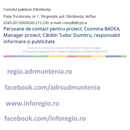
Consiliul Județean Dâmbovița
Piața Tricolorului, nr. 1, T
â
rgoviște, jud. D
â
mbovița, tel/fax:
0245.207.600/0245.212.230, e-mail: consjdb@cjd.ro
Persoane de contact
pentru
proiect
: Cosmina BADEA,
Manager proiect
;
Cătălin Tudor Dumitru, r
esponsabil
informare și publicitate