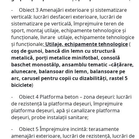
- Obiect 3 Amenajări exterioare și sistematizare
verticală: lucrări desfaceri exterioare, lucrări de
sistematizare pe verticală, împrejmuire teren de
sport, montaj utilaje, echipamente tehnologice și
funcționale, livrare utilaje, echipamente tehnologice
și funcționale;
Utilaje, echipamente tehnologice
(
coș de gunoi, bancă din lemn cu structură
metalică, porți metalice minifotbal, consolă
baschet monostâlp, ansamblu tematic –cățărare,
alunecare, balansoar din lemn, balansoare pe
arc, carusel pentru copii cu dizabilități, rastel 5
biciclete
)
- Obiect 4 Platforma beton – zona deșeuri: lucrări
de rezistență la platforma deșeuri, împrejmuire
platforma deșeuri, apă și canalizare platforma
deșeuri, probe instalații sanitare;
- Obiect 5 Împrejmuire incintă: terasamente
amenajări exterioare, lucrări de rezistență, lucrări de