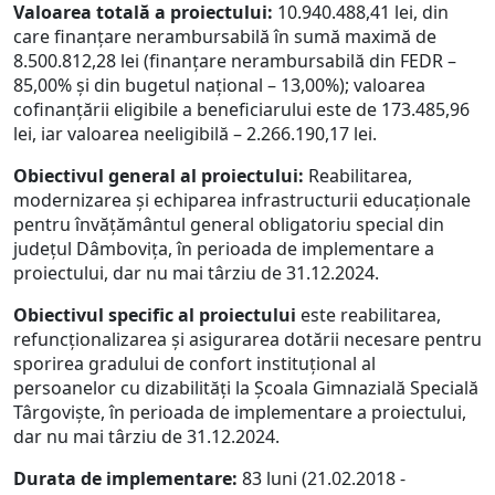
Valoarea totală a proiectului:
10.940.488,41 lei, din
care finanțare nerambursabilă în sumă maximă de
8.500.812,28 lei (finanțare nerambursabilă din FEDR –
85,00% și din bugetul național – 13,00%); valoarea
cofinanțării eligibile a beneficiarului este de 173.485,96
lei, iar valoarea neeligibilă – 2.266.190,17 lei.
Obiectivul general al proiectului:
Reabilitarea,
modernizarea și echiparea infrastructurii educaționale
pentru învățământul general obligatoriu special din
județul Dâmbovița, în perioada de implementare a
proiectului, dar nu mai târziu de 31.12.2024.
Obiectivul specific al proiectului
este reabilitarea,
refuncționalizarea și asigurarea dotării necesare pentru
sporirea gradului de confort instituțional al
persoanelor cu dizabilități la Școala Gimnazială Specială
Târgoviște, în perioada de implementare a proiectului,
dar nu mai târziu de 31.12.2024.
Durata de implementare:
83 luni (21.02.2018 -