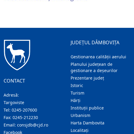
JUDEȚUL DÂMBOVIȚA
Gestionarea calității aerului
Planului județean de
gestionare a deșeurilor
Prezentare judeţ
CONTACT
Istoric
Turism
Adresă:
Hărţi
Targoviste
Instituţii publice
Tel:
0245-207600
Urbanism
Fax:
0245-212230
Harta Dambovita
Email:
consjdb@cjd.ro
Localitaţi
Facebook