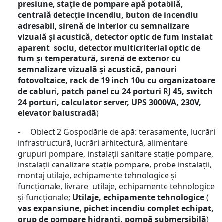
presiune, stație de pompare apă potabilă,
centrală detecție incendiu, buton de incendiu
adresabil, sirenă de interior cu semnalizare
vizuală și acustică, detector optic de fum instalat
aparent soclu, detector multicriterial optic de
fum și temperatură, sirenă de exterior cu
semnalizare vizuală și acustică, panouri
fotovoltaice, rack de 19 inch 10u cu organizatoare
de cabluri, patch panel cu 24 porturi RJ 45, switch
24 porturi, calculator server, UPS 3000VA, 230V,
elevator balustradă
)
- Obiect 2 Gospodărie de apă: terasamente, lucrări
infrastructură, lucrări arhitectură, alimentare
grupuri pompare, instalații sanitare stație pompare,
instalații canalizare stație pompare, probe instalații,
montaj utilaje, echipamente tehnologice și
funcționale, livrare utilaje, echipamente tehnologice
și funcționale;
Utilaje, echipamente tehnologice
(
vas expansiune, pichet incendiu complet echipat,
grup de pompare hidranți, pompă submersibilă
)