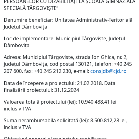
PERSOANELOR CU DIZABILITĂŢI LA ŞCOALA GIMNAZIALĂ
SPECIALĂ TÂRGOVIŞTE”
Denumire beneficiar: Unitatea Administrativ-Teritorială
Județul Dâmbovița
Loc de implementare: Municipiul Târgoviște, Județul
Dâmbovița
Adresa: Municipiul Târgoviște, strada Ion Ghica, nr. 2,
județul Dâmbovița, cod poștal 130121, telefon: +40 245
207 600, fax: +40 245 212 230, e-mail:
consjdb@cjd.ro
Data de începere a proiectului: 21.02.2018. Data
finalizării proiectului: 31.12.2024
Valoarea totală proiectului (lei): 10.940.488,41 lei,
inclusiv TVA
Suma nerambursabilă solicitată (lei): 8.500.812,28 lei,
inclusiv TVA