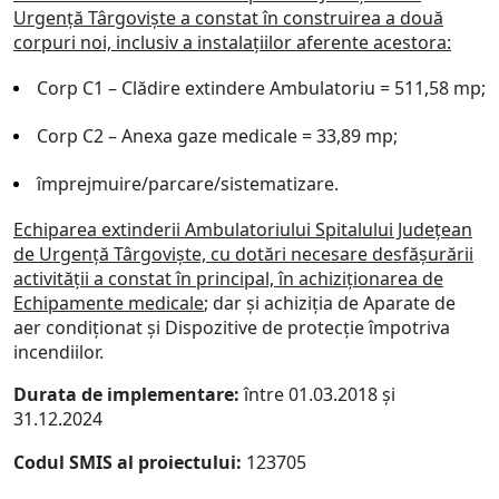
Urgență Târgoviște a constat în construirea a două
corpuri noi, inclusiv a instalațiilor aferente acestora
:
Corp C1 – Clădire extindere Ambulatoriu = 511,58 mp;
Corp C2 – Anexa gaze medicale = 33,89 mp;
împrejmuire/parcare/sistematizare.
Echiparea extinderii Ambulatoriului Spitalului Județean
de Urgență Târgoviște, cu dotări necesare desfășurării
activității a constat în principal, în achiziționarea de
Echipamente medicale
; dar și achiziția de Aparate de
aer condiționat și Dispozitive de protecție împotriva
incendiilor.
Durata de implementare:
între 01.03.2018 și
31.12.2024
Codul SMIS al proiectului:
1
23705