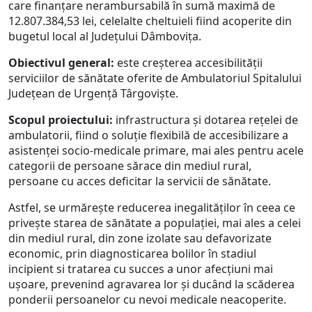
care finanțare nerambursabilă în sumă maximă de
12.807.384,53 lei, celelalte cheltuieli fiind acoperite din
bugetul local al Județului Dâmbovița.
Obiectivul general:
este creșterea accesibilității
serviciilor de sănătate oferite de Ambulatoriul Spitalului
Județean de Urgență Târgoviște.
Scopul proiectului:
infrastructura și dotarea rețelei de
ambulatorii, fiind o soluție flexibilă de accesibilizare a
asistenței socio-medicale primare, mai ales pentru acele
categorii de persoane sărace din mediul rural,
persoane cu acces deficitar la servicii de sănătate.
Astfel, se urmărește reducerea inegalităților în ceea ce
privește starea de sănătate a populației, mai ales a celei
din mediul rural, din zone izolate sau defavorizate
economic, prin diagnosticarea bolilor în stadiul
incipient si tratarea cu succes a unor afecțiuni mai
ușoare, prevenind agravarea lor și ducând la scăderea
ponderii persoanelor cu nevoi medicale neacoperite.