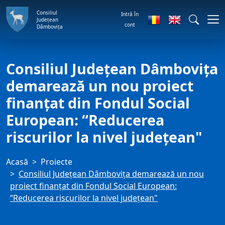
Consiliul
Intră în
Județean
cont
Dâmbovița
Consiliul Județean Dâmbovița
demarează un nou proiect
finanțat din Fondul Social
European: “Reducerea
riscurilor la nivel județean"
Acasă
Proiecte
Consiliul Județean Dâmbovița demarează un nou
proiect finanțat din Fondul Social European:
“Reducerea riscurilor la nivel județean"