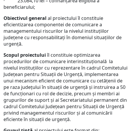
· 23.084,10 lei – cofinanţarea eligibilă a
beneficiarului;
Obiectivul general
al proiectului îl constituie
eficientizarea componentei de comunicare a
managementului riscurilor la nivelul instituțiilor
județene cu responsabilitați în domeniul situațiilor de
urgență.
Scopul proiectului
îl constituie optimizarea
procedurilor de comunicare interinstituțională la
nivelul instituțiilor cu reprezentare în cadrul Comitetului
Județean pentru Situații de Urgență, implementarea
unui mecanism eficient de comunicare cu cetățenii de
pe raza județului în situații de urgență și instruirea a 50
de funcționari cu rol de decizie, precum și membri ai
grupurilor de suport și ai Secretariatului permanent din
cadrul Comitetului Județean pentru Situații de Urgență
privind managementul riscurilor și al comunicării
eficiente în situații de urgență.
Grupul ţintă
al proiectului este format din: