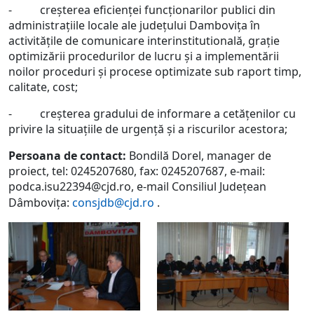
- creșterea eficienței funcționarilor publici din
administrațiile locale ale județului Dambovița în
activitățile de comunicare interinstitutională, grație
optimizării procedurilor de lucru și a implementării
noilor proceduri și procese optimizate sub raport timp,
calitate, cost;
- creșterea gradului de informare a cetățenilor cu
privire la situațiile de urgență și a riscurilor acestora;
Persoana de contact:
Bondilă Dorel, manager de
proiect, tel: 0245207680, fax: 0245207687, e-mail:
podca.isu22394@cjd.ro, e-mail Consiliul Județean
Dâmbovița:
consjdb@cjd.ro
.