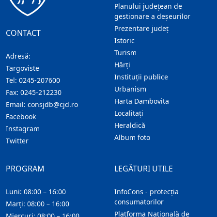
Planului județean de
gestionare a deșeurilor
Prezentare judeţ
CONTACT
Istoric
Turism
Adresă:
Hărţi
Targoviste
Instituţii publice
Tel:
0245-207600
Urbanism
Fax:
0245-212230
Harta Dambovita
Email:
consjdb@cjd.ro
Localitaţi
Facebook
Heraldică
Instagram
Album foto
Twitter
PROGRAM
LEGĂTURI UTILE
Luni: 08:00 – 16:00
InfoCons - protecția
consumatorilor
Marți: 08:00 – 16:00
Platforma Națională de
Miercuri: 08:00 – 16:00