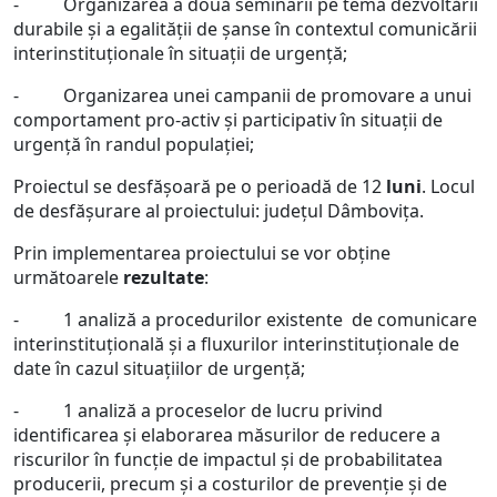
- Organizarea a două seminarii pe tema dezvoltării
durabile și a egalității de șanse în contextul comunicării
interinstituționale în situații de urgență;
- Organizarea unei campanii de promovare a unui
comportament pro-activ și participativ în situații de
urgență în randul populației;
Proiectul se desfăşoară pe o perioadă de 12
luni
. Locul
de desfăşurare al proiectului: județul Dâmbovița.
Prin implementarea proiectului se vor obţine
următoarele
rezultate
:
- 1 analiză a procedurilor existente de comunicare
interinstituțională și a fluxurilor interinstituționale de
date în cazul situațiilor de urgență;
- 1 analiză a proceselor de lucru privind
identificarea și elaborarea măsurilor de reducere a
riscurilor în funcție de impactul și de probabilitatea
producerii, precum și a costurilor de prevenție și de