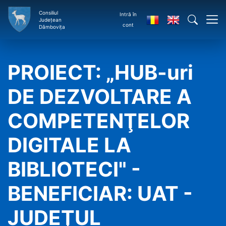
Consiliul
Intră în
Județean
cont
Dâmbovița
PROIECT: „HUB-uri
DE DEZVOLTARE A
COMPETENŢELOR
DIGITALE LA
BIBLIOTECI" -
BENEFICIAR: UAT -
JUDEŢUL