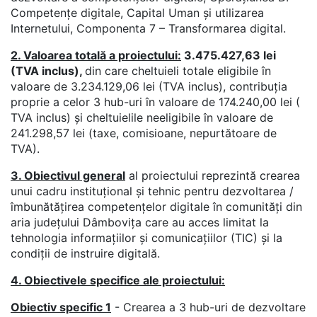
Competențe digitale, Capital Uman și utilizarea
Internetului, Componenta 7 – Transformarea digital.
2. Valoarea totală a proiectului:
3.475.427,63 lei
(TVA inclus),
din care cheltuieli totale eligibile în
valoare de 3.234.129,06 lei (TVA inclus), contribuția
proprie a celor 3 hub-uri în valoare de 174.240,00 lei (
TVA inclus) și cheltuielile neeligibile în valoare de
241.298,57 lei (taxe, comisioane, nepurtătoare de
TVA).
3. Obiectivul general
al proiectului reprezintă crearea
unui cadru instituțional și tehnic pentru dezvoltarea /
îmbunătățirea competențelor digitale în comunități din
aria județului Dâmbovița care au acces limitat la
tehnologia informațiilor și comunicațiilor (TIC) și la
condiții de instruire digitală.
4. Obiectivele specifice ale proiectului:
Obiectiv specific 1
- Crearea a 3 hub-uri de dezvoltare