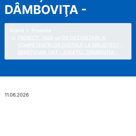
DÂMBOVIŢA -
Acasă
Proiecte
PROIECT: „HUB-uri DE DEZVOLTARE A
COMPETENŢELOR DIGITALE LA BIBLIOTECI" -
BENEFICIAR: UAT - JUDEŢUL DÂMBOVIŢA -
11.06.2026