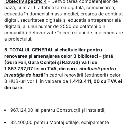
Obiectiv specific 4
-
Dezvoltarea competențelor de
bază, cum ar fi alfabetizarea digitală, comunicarea,
educația în domeniul mass-mediei, crearea de conținut
digital, securitatea digitală și educația antreprenorială
digitală, al unui număr de 2550 de cetățeni din
comunități defavorizate în cei trei ani de implementare
a proiectului.
5. TOTALUL GENERAL al cheltuielilor pentru
renovarea și amenajarea celor 3 biblioteci
–
țintă
(Gura Foii, Gura Ocniței și Răzvad) va fi de
1.857.737,97 lei cu TVA, d
in care
cheltuieli pentru
investiția de bază
în cadrul renovării (extinderii) celor
3 HUB-uri vor fi în valoare de
1.443.411, 00 cu TVA ei
din care:
967.124,00 lei pentru Construcții și instalații;
32.400,00 pentru Montaj utilaje, echipamente