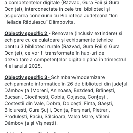
a competențelor digitale (Răzvad, Gura Foii și Gura
Ocniței), interconectate în cele trei biblioteci și
asigurarea conexiunii cu Biblioteca Județeană ”Ion
Heliade Rădulescu” Dâmbovița.
Obiectiv specific 2
-
Renovare (inclusiv extindere) și
echipare cu calculatoare și echipamente tehnice
pentru 3 biblioteci rurale (Răzvad, Gura Foii și Gura
Ocniței), ce vor fi transformate în hub-uri de
dezvoltare a competențelor digitale până în trimestrul
4 al anului 2025.
Obiectiv specific 3-
Schimbare/modernizare
echipamente informatice în 26 de biblioteci din județul
Dâmbovița (Moreni, Aninoasa, Bezdead, Brănești,
Bucșani, Ciocănești, Cobia, Cojasca, Conțești,
Costeștii din Vale, Dobra, Doicești, Finta, Găești,
Bilciurești, Gura Șuții, Ocnița, Perșinari, Pietrari,
Produlești, Raciu, Sălcioara, Valea Mare, Văleni
Dâmbovița și Vișinești).