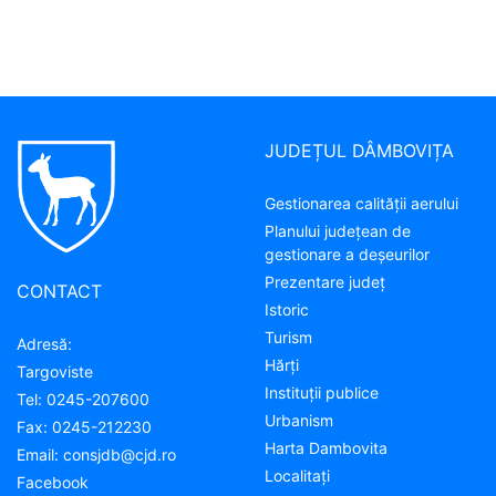
JUDEȚUL DÂMBOVIȚA
Gestionarea calității aerului
Planului județean de
gestionare a deșeurilor
Prezentare judeţ
CONTACT
Istoric
Turism
Adresă:
Hărţi
Targoviste
Instituţii publice
Tel:
0245-207600
Urbanism
Fax:
0245-212230
Harta Dambovita
Email:
consjdb@cjd.ro
Localitaţi
Facebook