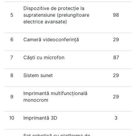
Dispozitive de protecție la
5
supratensiune (prelungitoare
98
electrice avansate)
6
Cameră videoconferință
29
7
Căști cu microfon
87
8
Sistem sunet
29
Imprimantă multifuncțională
9
29
monocrom
10
Imprimantă 3D
3
Set robotică cu platforma de