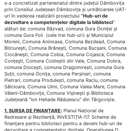
s-a concretizat parteneriatul dintre județul Dâmbovița
prin Consiliul Județean Dâmbovița și următoarele UAT-
uri în vederea realizării proiectului
“Hub-uri de
dezvoltare a competențelor digitale la biblioteci
”
alături de: comuna Răzvad, comuna Gura Ocniței și
comuna Gura Foii (cele trei hub-uri) și Municipiul
Moreni, Comuna Aninoasa, Comuna Bezdead, Comuna
Bilciurești, Comuna Brănești, Comuna Bucșani, Comuna
Ciocănești, Comuna Cobia, Comuna Cojasca, Comuna
Conțești, Comuna Costeștii din Vale, Comuna Dobra,
comuna Doicești, comuna Dragomirești, comuna Gura
Șuții, comuna Ocnița, comuna Perșinari, comuna
Pietrari, comuna Produlești, comuna Raciu, comuna
Sălcioara, Comuna Ulmi, Comuna Valea Mare, Comuna
Văleni-Dâmbovița, Comuna Vișinești și Biblioteca
Județeană “Ion Heliade Rădulescu” din Târgoviște.
1. SURSA DE FINANȚARE:
Planul Național de
Redresare și Reziliență, INVESTIȚIA I17. Scheme de
finanțare pentru biblioteci pentru a deveni hub-uri de
dezvoltare a competențelor digitale, Operațiunea D.