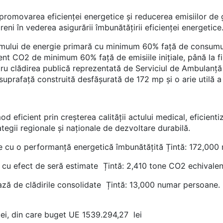
n promovarea eficienței energetice și reducerea emisiilor de g
eni în vederea asigurării îmbunătățirii eficienței energetice
lui de energie primară cu minimum 60% față de consumul in
ent CO2 de minimum 60% față de emisiile inițiale, până la fi
u clădirea publică reprezentată de Serviciul de Ambulanță 
prafață construită desfășurată de 172 mp și o arie utilă a 
od eficient prin creșterea calității actului medical, eficient
rategii regionale și naționale de dezvoltare durabilă.
ce cu o performanță energetică îmbunătățită Țintă: 172,000 m
e cu efect de seră estimate Țintă: 2,410 tone CO2 echivalen
iciază de clădirile consolidate Țintă: 13,000 numar persoane
 lei, din care buget UE 1539.294,27 lei