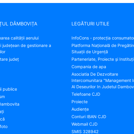
ȚUL DÂMBOVIȚA
LEGĂTURI UTILE
area calității aerului
InfoCons - protecția consumator
ui județean de gestionare a
Platforma Națională de Pregătir
lor
Situații de Urgență
tare judeţ
Parteneriate, Proiecte și Instituți
Compania de apa
Asociatia De Dezvoltare
Intercomunitara "Management I
Al Deseurilor In Judetul Dambov
ii publice
Telefoane CJD
ism
Proiecte
Dambovita
Audienţe
aţi
Conturi IBAN CJD
ică
Webmail CJD
foto
SMIS 328942