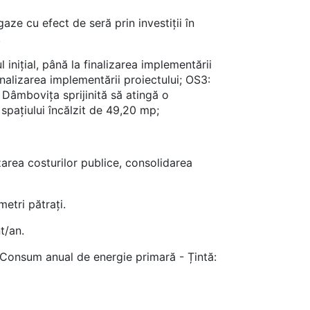
aze cu efect de seră prin investiții în
.
ițial, până la finalizarea implementării
nalizarea implementării proiectului; OS3:
Dâmbovița sprijinită să atingă o
spațiului încălzit de 49,20 mp;
izarea costurilor publice, consolidarea
etri pătrați.
t/an.
. Consum anual de energie primară - Țintă: