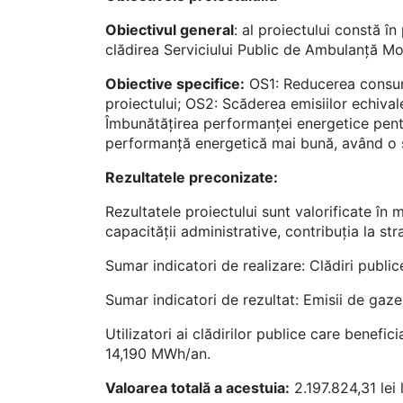
Obiectivul general
: al proiectului constă î
clădirea Serviciului Public de Ambulanță Mor
Obiective specifice:
OS1: Reducerea consumu
proiectului; OS2: Scăderea emisiilor echival
Îmbunătățirea performanței energetice pentr
performanță energetică mai bună, având o su
Rezultatele preconizate:
Rezultatele proiectului sunt valorificate în m
capacității administrative, contribuția la st
Sumar indicatori de realizare: Clădiri publi
Sumar indicatori de rezultat: Emisii de gaz
Utilizatori ai clădirilor publice care benef
14,190 MWh/an.
Valoarea totală a acestuia:
2.197.824,31 lei