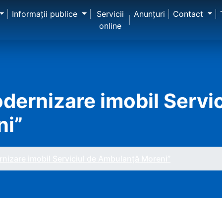
Informaţii publice
Servicii
Anunţuri
Contact
online
odernizare imobil Servic
ni”
ernizare imobil Serviciul de Ambulanță Moreni”