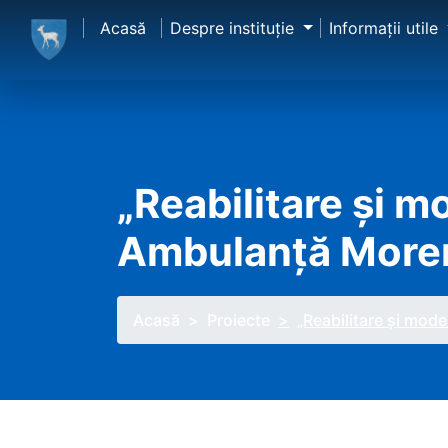
Acasă
Despre instituţie
Informaţii utile
„Reabilitare și m
Ambulanță More
Acasă
Proiecte
„Reabilitare și mod