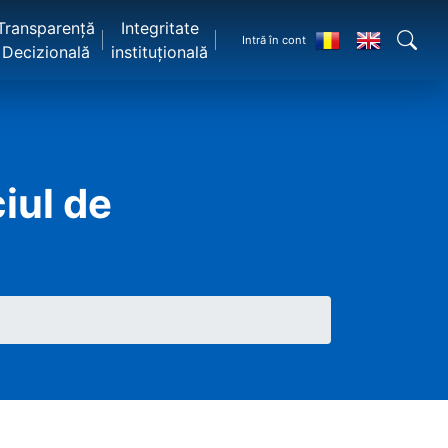
Transparență
Integritate
Intră în cont
Decizională
instituțională
iul de