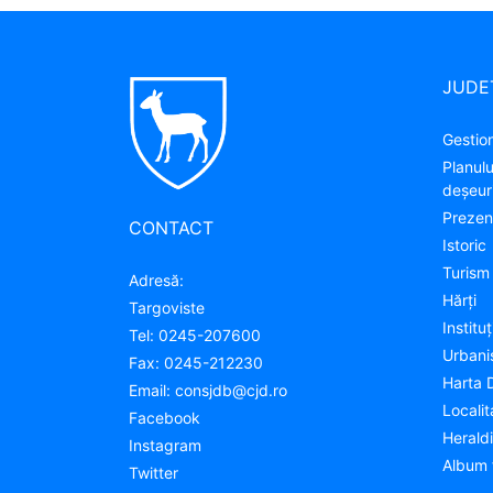
JUDE
Gestion
Planul
deșeuri
Prezen
CONTACT
Istoric
Turism
Adresă:
Hărţi
Targoviste
Instituţ
Tel:
0245-207600
Urban
Fax:
0245-212230
Harta 
Email:
consjdb@cjd.ro
Localit
Facebook
Herald
Instagram
Album 
Twitter