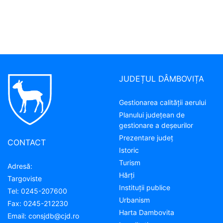
JUDEȚUL DÂMBOVIȚA
Gestionarea calității aerului
Planului județean de
gestionare a deșeurilor
Prezentare judeţ
CONTACT
Istoric
Turism
Adresă:
Hărţi
Targoviste
Instituţii publice
Tel:
0245-207600
Urbanism
Fax:
0245-212230
Harta Dambovita
Email:
consjdb@cjd.ro