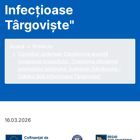
Infecţioase
Târgovişte"
Acasă
Proiecte
Consiliul Judeţean Dâmboviţa anunţă
începerea proiectului „Creşterea eficienţei
energetice laSpitalul Judeţean Dâmboviţa -
Clădire Boli Infecţioase Târgovişte"
16.03.2026