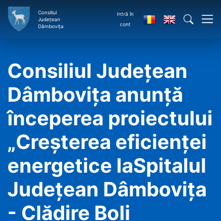
Consiliul
Intră în
Județean
cont
Dâmbovița
Consiliul Judeţean
Dâmboviţa anunţă
începerea proiectului
„Creşterea eficienţei
energetice laSpitalul
Judeţean Dâmboviţa
- Clădire Boli