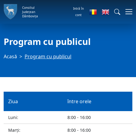
Consiliul
Intră în
Județean
cont
Dâmbovița
Program cu publicul
Acasă
Program cu publicul
Ziua
între orele
Luni:
8:00 - 16:00
Marţi:
8:00 - 16:00