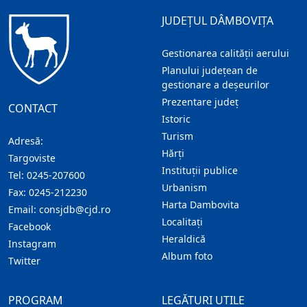
JUDEȚUL DÂMBOVIȚA
Gestionarea calității aerului
Planului județean de
gestionare a deșeurilor
Prezentare judeţ
CONTACT
Istoric
Turism
Adresă:
Hărţi
Targoviste
Instituţii publice
Tel:
0245-207600
Urbanism
Fax:
0245-212230
Harta Dambovita
Email:
consjdb@cjd.ro
Localitaţi
Facebook
Heraldică
Instagram
Album foto
Twitter
PROGRAM
LEGĂTURI UTILE