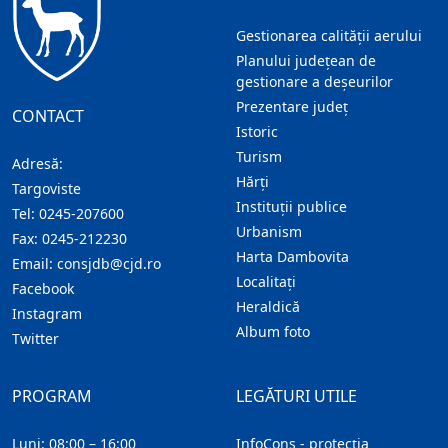
Gestionarea calității aerului
Planului județean de
gestionare a deșeurilor
Prezentare judeţ
CONTACT
Istoric
Turism
Adresă:
Hărţi
Targoviste
Instituţii publice
Tel:
0245-207600
Urbanism
Fax:
0245-212230
Harta Dambovita
Email:
consjdb@cjd.ro
Localitaţi
Facebook
Heraldică
Instagram
Album foto
Twitter
PROGRAM
LEGĂTURI UTILE
Luni: 08:00 – 16:00
InfoCons - protecția