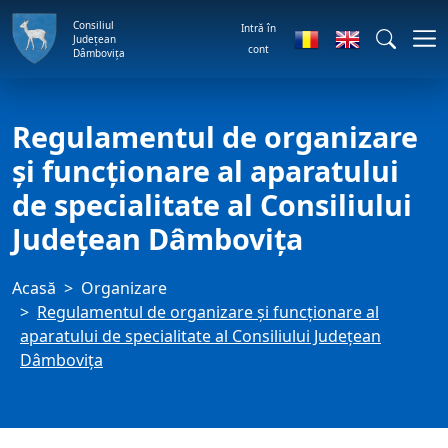
Consiliul
Intră în
Județean
cont
Dâmbovița
Regulamentul de organizare
şi funcţionare al aparatului
de specialitate al Consiliului
Județean Dâmbovița
Acasă
Organizare
Regulamentul de organizare şi funcţionare al
aparatului de specialitate al Consiliului Județean
Dâmbovița