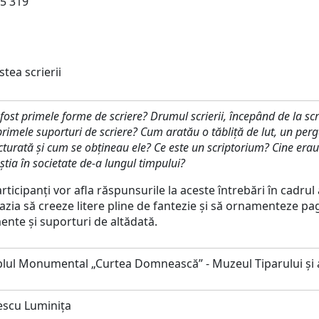
5 319
tea scrierii
fost primele forme de scriere? Drumul scrierii, începând de la scr
primele suporturi de scriere? Cum aratău o tăbliţă de lut, un per
urată şi cum se obţineau ele? Ce este un scriptorium? Cine erau cali
ştia în societate de-a lungul timpului?
articipanți vor afla răspunsurile la aceste întrebări în cadrul 
azia să creeze litere pline de fantezie și să ornamenteze pag
ente și suporturi de altădată.
ul Monumental „Curtea Domnească” - Muzeul Tiparului și a
escu Luminița