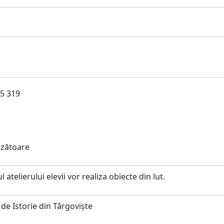
i
5 319
ezătoare
l atelierului elevii vor realiza obiecte din lut.
de Istorie din Târgoviște