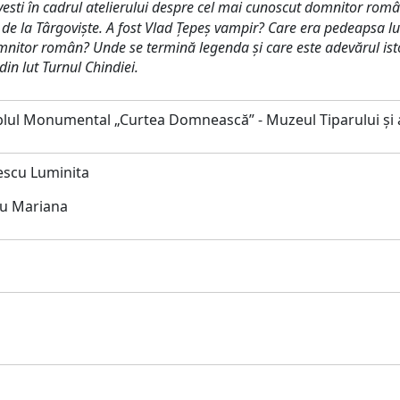
sti în cadrul atelierului despre cel mai cunoscut
domnitor româ
 de la Târgoviște. A fost Vlad Țepeș vampir? Care era pedeapsa lu
mnitor român? Unde
se termină legenda și care este adevărul ist
in lut Turnul Chindiei.
ul Monumental „Curtea Domnească” - Muzeul Tiparului și a
escu Luminita
nu Mariana
i