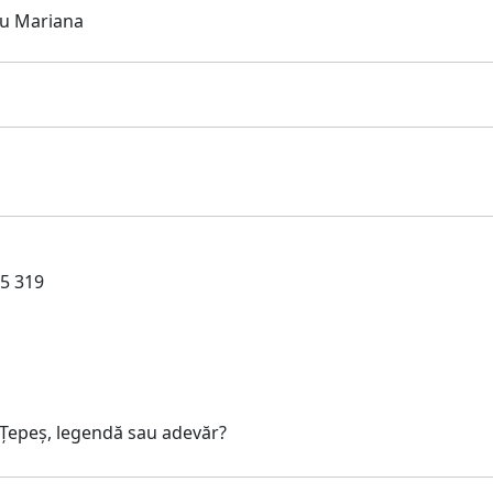
nu Mariana
i
5 319
 Țepeș, legendă sau adevăr?