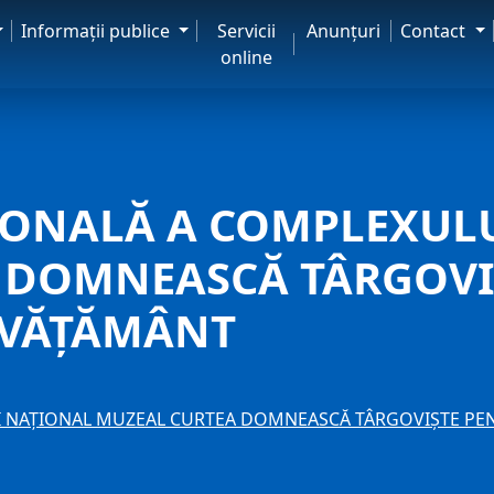
Informaţii publice
Servicii
Anunţuri
Contact
online
IONALĂ A COMPLEXUL
 DOMNEASCĂ TÂRGOVI
NVĂȚĂMÂNT
 NAŢIONAL MUZEAL CURTEA DOMNEASCĂ TÂRGOVIŞTE PEN