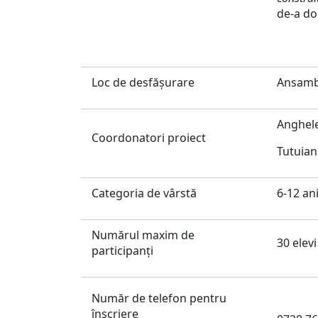
de-a dou
Loc de desfăşurare
Ansambl
Anghel
Coordonatori proiect
Tutuia
Categoria de vârstă
6-12 an
Numărul maxim de
30 elevi
participanți
Număr de telefon pentru
înscriere