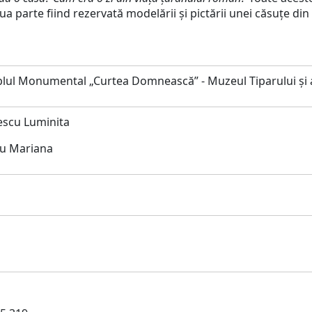
a parte fiind rezervată modelării și pictării unei căsuțe din 
ul Monumental „Curtea Domnească” - Muzeul Tiparului și a
escu Luminita
nu Mariana
i