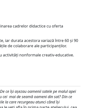
narea cadrelor didactice cu oferta
e, iar durata acestora variază între 60 și 90
țile de colaborare ale participanților.
u activități nonformale creativ-educative.
De ce își așezau oamenii satele pe malul apei
au cei mai de seamă oameni din sat? Din ce
ile la care recurgeau atunci când își
 le veți afla în prima parte atelierului, cea