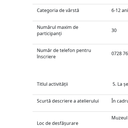
Categoria de vârstă
6-12 an
Numărul maxim de
30
participanți
Număr de telefon pentru
0728 76
înscriere
Titlul activităţii
5. La ș
Scurtă descriere a atelierului
În cadru
Muzeul 
Loc de desfăşurare