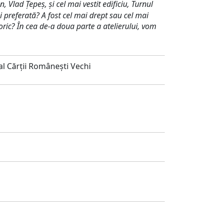
n,
Vlad
Țepeș,
și cel mai vestit edificiu, Turnul
i preferat
ă?
A fost cel mai drept sau cel mai
oric?
În cea de-a doua parte a atelierului, vom
l Cărții Românești Vechi