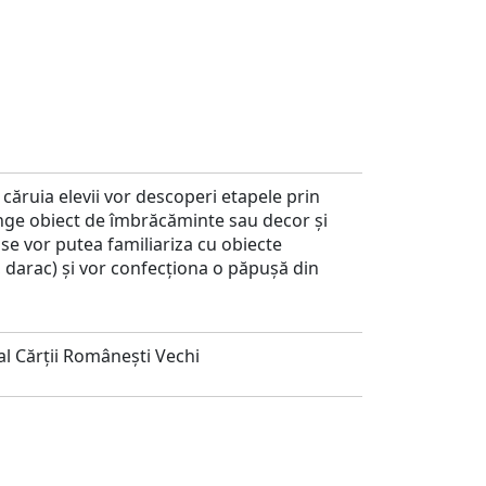
 căruia elevii vor descoperi etapele prin
junge obiect de îmbrăcăminte sau decor și
 se vor putea familiariza cu obiecte
rs, darac) și vor confecționa o păpușă din
l Cărții Românești Vechi