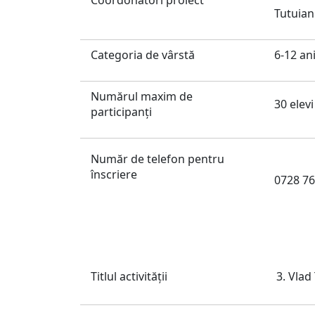
Coordonatori proiect
Tutuia
Categoria de vârstă
6-12 an
Numărul maxim de
30 elevi
participanți
Număr de telefon pentru
înscriere
0728 76
Titlul activităţii
Vlad