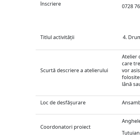
înscriere
0728 76
Titlul activităţii
Drumu
Atelier
care tr
Scurtă descriere a atelierului
vor asis
folosite
lână sa
Loc de desfăşurare
Ansambl
Anghel
Coordonatori proiect
Tutuia