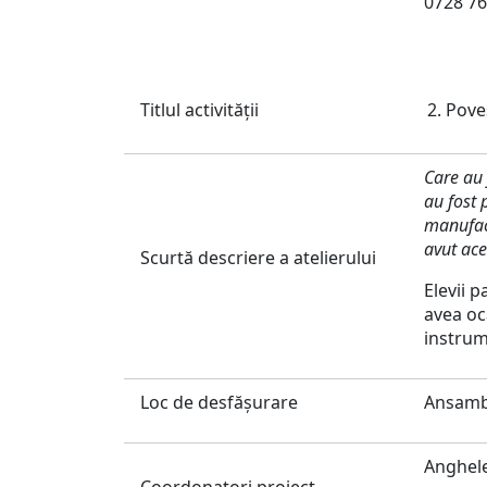
0728 76
Titlul activităţii
Poves
Care au 
au fost 
manufact
avut ace
Scurtă descriere a atelierului
Elevii p
avea oc
instrum
Loc de desfăşurare
Ansambl
Anghel