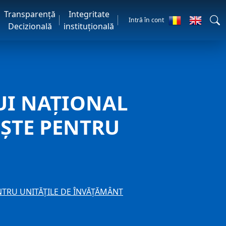
Transparență
Integritate
Intră în cont
Decizională
instituțională
UI NAŢIONAL
ŞTE PENTRU
TRU UNITĂȚILE DE ÎNVĂȚĂMÂNT