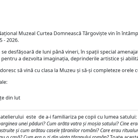
Naţional Muzeal Curtea Domnească Târgovişte vin în întâmpi
5 - 2026.
se desfășoară de luni până vineri, în spații special amenajat
entru a dezvolta imaginația, deprinderile artistice și abilită
doresc să vină cu clasa la Muzeu și să-și completeze orele c
ale:
e din lut
atelierului este de a-i familiariza pe copii cu lumea satului:
arginea unei păduri? Cum arăta vatra și moșia satului? Cine er
struite și cum arătau casele țăranilor
români? Care erau ritualur
au o casă? Cum era o zi din viața țăranului român?
Toate acestea