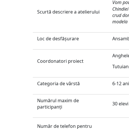
Vom pove
Chindiei
Scurtă descriere a atelierului
crud
do
modela d
Loc de desfăşurare
Ansambl
Anghel
Coordonatori proiect
Tutuia
Categoria de vârstă
6-12 an
Numărul maxim de
30 elevi
participanți
Număr de telefon pentru