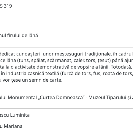
5 319
l firului de lână
 dedicat cunoașterii unor meșteșuguri tradiționale, în cadrul
ece lâna (tuns, spălat, scărmănat, caier, tors, țesut) până a
ta la o activitate demonstrativă de vopsire a lânii. Totodată,
 în industria casnică textilă (furcă de tors, fus, roată de to
u vor țese un semn de carte.
ul Monumental „Curtea Domnească” - Muzeul Tiparului și a
escu Luminita
nu Mariana