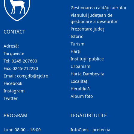
Gestionarea calității aerului
Planului județean de
gestionare a deșeurilor
Prezentare judeţ
CONTACT
Istoric
Turism
Adresă:
Hărţi
Targoviste
Instituţii publice
Tel:
0245-207600
Urbanism
Fax:
0245-212230
Harta Dambovita
Email:
consjdb@cjd.ro
Localitaţi
Facebook
Heraldică
Instagram
Album foto
Twitter
PROGRAM
LEGĂTURI UTILE
Luni: 08:00 – 16:00
InfoCons - protecția