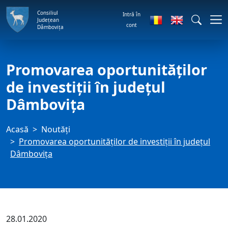
Consiliul
Intră în
Județean
cont
Dâmbovița
Promovarea oportunităților
de investiții în județul
Dâmbovița
Acasă
Noutăți
Promovarea oportunităților de investiții în județul
Dâmbovița
28.01.2020