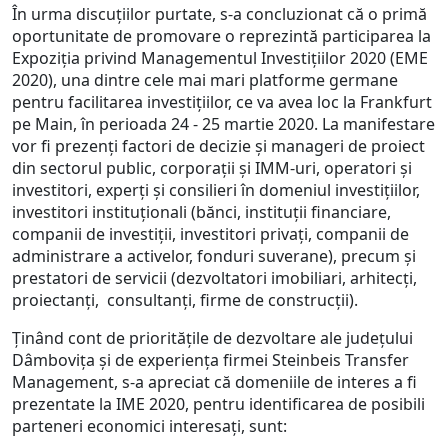
În urma discuțiilor purtate, s-a concluzionat că o primă
oportunitate de promovare o reprezintă participarea la
Expoziția privind Managementul Investițiilor 2020 (EME
2020), una dintre cele mai mari platforme germane
pentru facilitarea investițiilor, ce va avea loc la Frankfurt
pe Main, în perioada 24 - 25 martie 2020. La manifestare
vor fi prezenți factori de decizie și manageri de proiect
din sectorul public, corporații și IMM-uri, operatori și
investitori, experți și consilieri în domeniul investițiilor,
investitori instituționali (bănci, instituții financiare,
companii de investiții, investitori privați, companii de
administrare a activelor, fonduri suverane), precum și
prestatori de servicii (dezvoltatori imobiliari, arhitecți,
proiectanți, consultanți, firme de construcții).
Ținând cont de prioritățile de dezvoltare ale județului
Dâmbovița și de experiența firmei Steinbeis Transfer
Management, s-a apreciat că domeniile de interes a fi
prezentate la IME 2020, pentru identificarea de posibili
parteneri economici interesați, sunt: