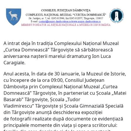
A intrat deja în tradiţia Complexului Naţional Muzeal
„Curtea Domnească” Târgovişte să sărbătorească
aniversarea naşterii marelui dramaturg Ion Luca
Caragiale.
Anul acesta, în data de 30 ianuarie, la Muzeul de Istorie,
cu începere de la ora 09:00, Consiliul Judeţean
Dâmboviţa prin Complexul Naţional Muzeal „Curtea
Domnească” Târgovişte, în parteneriat cu Şcoala „Matei
Basarab” Târgovişte, Şcoala „Tudor
Vladimirescu” Târgovişte şi Şcoala Gimnazială Specială
din Târgovişte anunţă deschiderea expoziţiei
de fotografii realizate după documente ce evidenţiază
principalele momente din viaţa şi opera scriitorului: