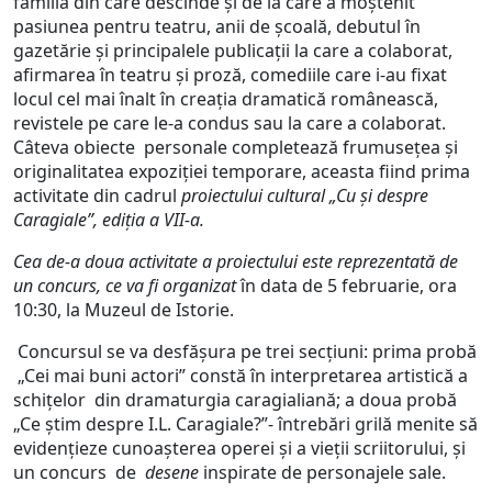
familia din care descinde şi de la care a moştenit
pasiunea pentru teatru, anii de şcoală, debutul în
gazetărie şi principalele publicaţii la care a colaborat,
afirmarea în teatru şi proză, comediile care i-au fixat
locul cel mai înalt în creaţia dramatică românească,
revistele pe care le-a condus sau la care a colaborat.
Câteva obiecte personale completează frumuseţea şi
originalitatea expoziţiei temporare, aceasta fiind prima
activitate din cadrul
proiectului cultural „Cu şi despre
Caragiale”, ediţia a VII-a.
Cea de-a doua activitate a proiectului este reprezentată de
un concurs, ce va fi organizat
în data de 5 februarie, ora
10:30, la Muzeul de Istorie.
Concursul se va desfăşura pe trei secţiuni: prima probă
„Cei mai buni actori” constă în interpretarea artistică a
schiţelor din dramaturgia caragialiană; a doua probă
„Ce ştim despre I.L. Caragiale?”- întrebări grilă menite să
evidenţieze cunoaşterea operei şi a vieţii scriitorului, şi
un concurs de
desene
inspirate de personajele sale.