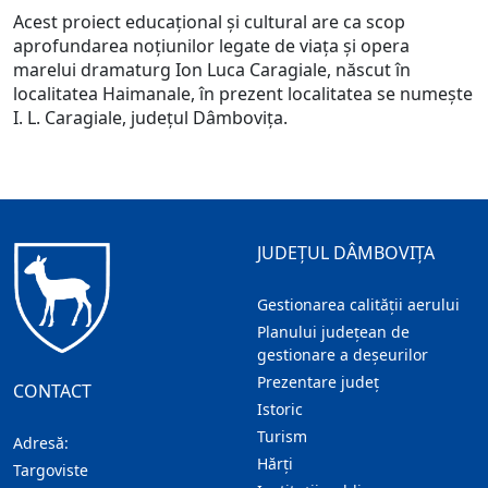
Acest proiect educaţional şi cultural are ca scop
aprofundarea noţiunilor legate de viaţa şi opera
marelui dramaturg Ion Luca Caragiale, născut în
localitatea Haimanale, în prezent localitatea se numeşte
I. L. Caragiale, județul Dâmbovița.
JUDEȚUL DÂMBOVIȚA
Gestionarea calității aerului
Planului județean de
gestionare a deșeurilor
Prezentare judeţ
CONTACT
Istoric
Turism
Adresă:
Hărţi
Targoviste