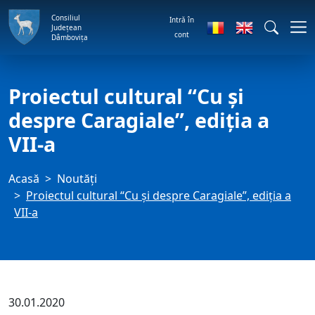
Consiliul
Intră în
Județean
cont
Dâmbovița
Proiectul cultural “Cu şi
despre Caragiale”, ediţia a
VII-a
Acasă
Noutăți
Proiectul cultural “Cu şi despre Caragiale”, ediţia a
VII-a
30.01.2020