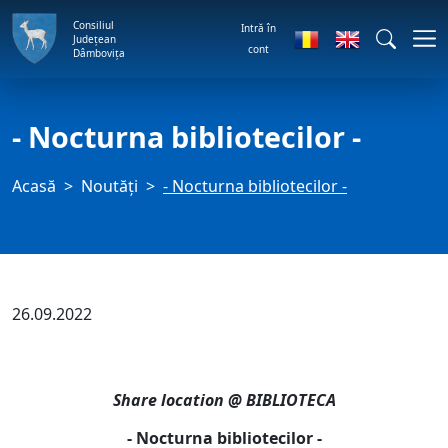
Consiliul
Intră în
Județean
cont
Dâmbovița
- Nocturna bibliotecilor -
Acasă
Noutăți
- Nocturna bibliotecilor -
26.09.2022
Share location @ BIBLIOTECA
- Nocturna bibliotecilor -