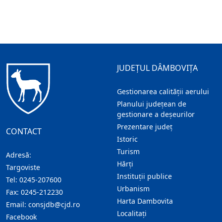
JUDEȚUL DÂMBOVIȚA
Gestionarea calității aerului
Planului județean de
gestionare a deșeurilor
Prezentare judeţ
CONTACT
Istoric
Turism
Adresă:
Hărţi
Targoviste
Instituţii publice
Tel:
0245-207600
Urbanism
Fax:
0245-212230
Harta Dambovita
Email:
consjdb@cjd.ro
Localitaţi
Facebook