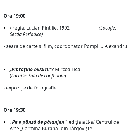
Ora 19:00
/ regia: Lucian Pintilie, 1992
(Locație:
Secția Periodice)
- seara de carte și film, coordonator Pompiliu Alexandru
„Vibrațiile muzicii”/
Mircea Tică
(
Locație: Sala de conferințe
)
- expoziție de fotografie
Ora 19:30
„Pe o pânză de păianjen”
, ediția a II-a/ Centrul de
Arte „Carmina Burana” din Târgoviște