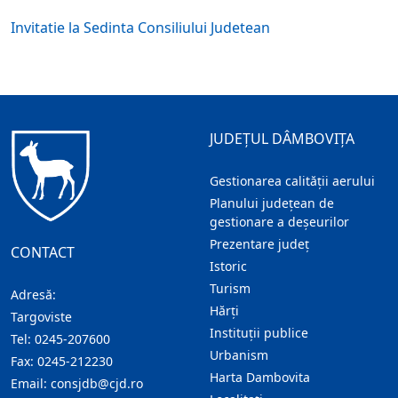
Invitatie la Sedinta Consiliului Judetean
JUDEȚUL DÂMBOVIȚA
Gestionarea calității aerului
Planului județean de
gestionare a deșeurilor
Prezentare judeţ
CONTACT
Istoric
Turism
Adresă:
Hărţi
Targoviste
Instituţii publice
Tel:
0245-207600
Urbanism
Fax:
0245-212230
Harta Dambovita
Email:
consjdb@cjd.ro