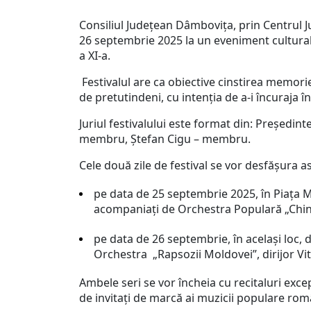
Consiliul Judeţean Dâmboviţa, prin Centrul J
26 septembrie 2025 la un eveniment cultural
a XI-a.
Festivalul are ca obiective cinstirea memoriei
de pretutindeni, cu intenția de a-i încuraja în
Juriul festivalului este format din: Președ
membru, Ștefan Cigu – membru.
Cele două zile de festival se vor desfăşura as
pe data de 25 septembrie 2025, în Piața Mi
acompaniați de Orchestra Populară „Chind
pe data de 26 septembrie, în același loc, 
Orchestra „Rapsozii Moldovei”, dirijor Vit
Ambele seri se vor încheia cu recitaluri exce
de invitaţi de marcă ai muzicii populare rom