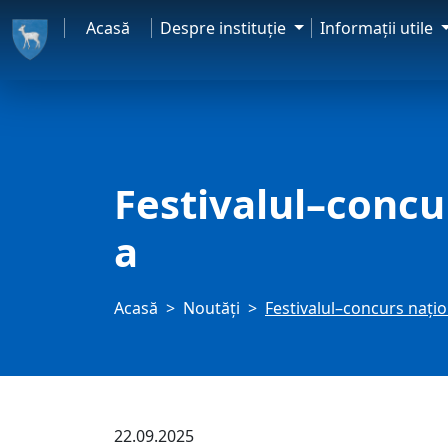
Acasă
Despre instituţie
Informaţii utile
Festivalul–concur
a
Acasă
Noutăți
Festivalul–concurs naţio
22.09.2025