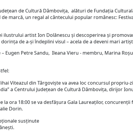
udeţean de Cultură Dâmboviţa, alături de Fundaţia Culturală „
 de marcă, un regal al cântecului popular românesc: Festiva
 ilustrului artist Ion Dolănescu și descoperirea și promovarea
 dorința de a-și îndeplini visul – acela de a deveni mari artișt
inte – Eugen Petre Sandu, Ileana Vieru - membru, Marina Roș
tfel:
hai Viteazul din Târgoviște va avea loc concursul propriu-zi
ia” a Centrului Județean de Cultură Dâmbovița, dirijor Ion
de la ora 18:00 se va desfășura Gala Laureaților, concurenții
alie Dorin.
pţionale susţinute
ânești.