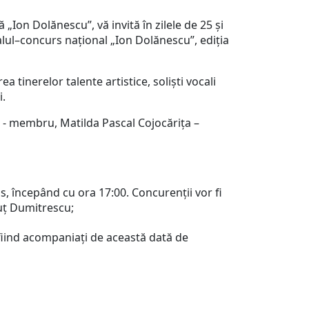
Ion Dolănescu”, vă invită în zilele de 25 și
lul–concurs naţional „Ion Dolănescu”, ediția
 tinerelor talente artistice, soliști vocali
i.
u - membru, Matilda Pascal Cojocărița –
s, începând cu ora 17:00. Concurenții vor fi
uț Dumitrescu;
 fiind acompaniați de această dată de