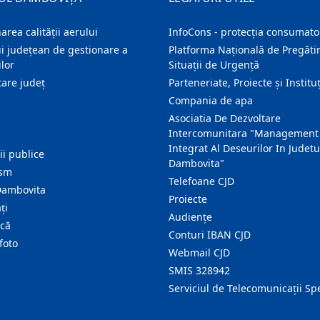
area calității aerului
InfoCons - protecția consumator
i județean de gestionare a
Platforma Națională de Pregătir
lor
Situații de Urgență
are judeţ
Parteneriate, Proiecte și Instituț
Compania de apa
Asociatia De Dezvoltare
Intercomunitara "Management
Integrat Al Deseurilor In Judetu
ţii publice
Dambovita"
ism
Telefoane CJD
Dambovita
Proiecte
ţi
Audienţe
ică
Conturi IBAN CJD
foto
Webmail CJD
SMIS 328942
Serviciul de Telecomunicații Sp