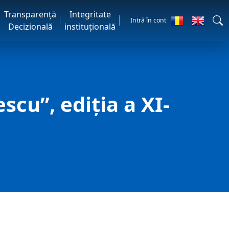
Transparență
Integritate
Intră în cont
Decizională
instituțională
cu”, ediția a XI-