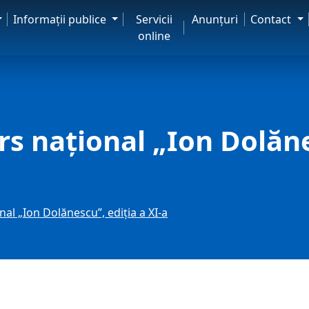
Informaţii publice
Servicii
Anunţuri
Contact
online
s naţional „Ion Dolănes
nal „Ion Dolănescu”, ediția a XI-a