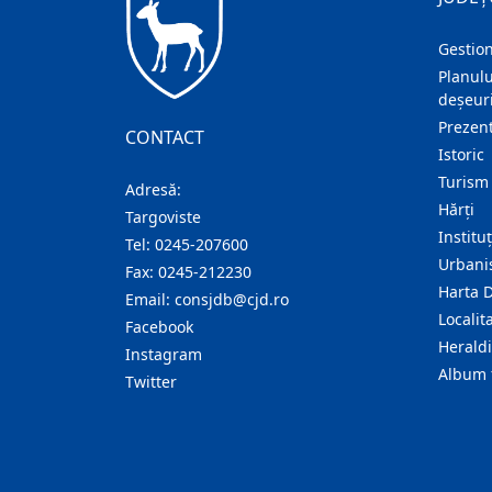
Gestion
Planulu
deșeuri
Prezent
CONTACT
Istoric
Turism
Adresă:
Hărţi
Targoviste
Institu
Tel:
0245-207600
Urban
Fax:
0245-212230
Harta 
Email:
consjdb@cjd.ro
Localita
Facebook
Herald
Instagram
Album 
Twitter