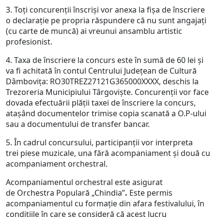
3. Toţi concurenţii înscrişi vor anexa la fişa de înscriere
o declaraţie pe propria răspundere că nu sunt angajaţi
(cu carte de muncă) ai vreunui ansamblu artistic
profesionist.
4. Taxa de înscriere la concurs este în sumă de 60 lei şi
va fi achitată în contul Centrului Județean de Cultură
Dâmbovița: RO30TREZ27121G365000XXXX, deschis la
Trezoreria Municipiului Târgoviște. Concurenții vor face
dovada efectuării plății taxei de înscriere la concurs,
atașând documentelor trimise copia scanată a O.P-ului
sau a documentului de transfer bancar.
5. În cadrul concursului, participanții vor interpreta
trei piese muzicale, una fără acompaniament și două cu
acompaniament orchestral.
Acompaniamentul orchestral este asigurat
de Orchestra Populară „Chindia”
.
Este permis
acompaniamentul cu formaţie din afara festivalului, în
condiţiile în care se consideră că acest lucru