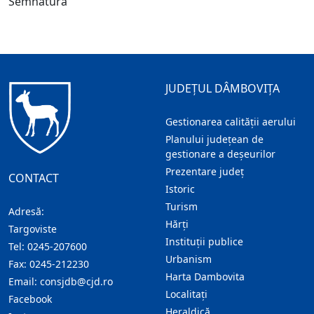
Semnătura
JUDEȚUL DÂMBOVIȚA
Gestionarea calității aerului
Planului județean de
gestionare a deșeurilor
Prezentare judeţ
CONTACT
Istoric
Turism
Adresă:
Hărţi
Targoviste
Instituţii publice
Tel:
0245-207600
Urbanism
Fax:
0245-212230
Harta Dambovita
Email:
consjdb@cjd.ro
Localitaţi
Facebook
Heraldică