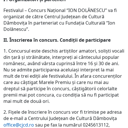
Festivalul – Concurs Naţional “ION DOLĂNESCU” va fi
organizat de către Centrul Judeţean de Cultură
Dâmboviţa în parteneriat cu Fundaţia Culturală “Ion
Dolănescu”.
II. Înscrierea în concurs. Condiţii de participare
1. Concursul este deschis artiştilor amatori, solişti vocali
din ţară şi străinătate, interpreţi ai cântecului popular
românesc, având vârsta cuprinsă între 16 şi 30 de ani.
Nu se admite participarea aceluiaşi interpret la mai
mult de trei ediţii ale festivalului. În afara concurenţilor
care au câştigat Marele Premiu şi care nu mai au
dreptul să participe în concurs, câştigătorii celorlalte
premii mai pot concura, cu condiţia să nu fi participat
mai mult de două ori.
2. Fişele de înscriere în concurs vor fi trimise pe adresa
de e-mail a Centrului Judeţean de Cultură Dâmboviţa
office@cjcd.ro
sau pe fax la numărul 0245613112,