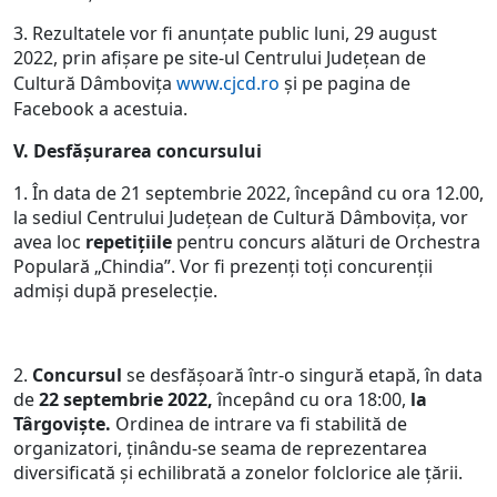
3. Rezultatele vor fi anunțate public luni, 29 august
2022, prin afișare pe site-ul Centrului Județean de
Cultură Dâmbovița
www.cjcd.ro
și pe pagina de
Facebook a acestuia.
V. Desfăşurarea concursului
1. În data de 21 septembrie 2022, începând cu ora 12.00,
la sediul Centrului Județean de Cultură Dâmbovița, vor
avea loc
repetițiile
pentru concurs alături de Orchestra
Populară „Chindia”. Vor fi prezenți toți concurenții
admiși după preselecție.
2.
Concursul
se desfăşoară într-o singură etapă, în data
de
22 septembrie 2022,
începând cu ora 18:00,
la
Târgovişte.
Ordinea de intrare va fi stabilită de
organizatori, ţinându-se seama de reprezentarea
diversificată şi echilibrată a zonelor folclorice ale ţării.