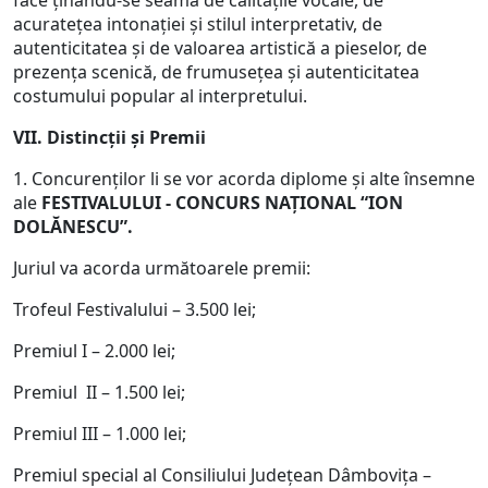
face ţinându-se seama de calităţile vocale, de
acurateţea intonaţiei şi stilul interpretativ, de
autenticitatea şi de valoarea artistică a pieselor, de
prezenţa scenică, de frumuseţea şi autenticitatea
costumului popular al interpretului.
VII. Distincţii şi Premii
1. Concurenţilor li se vor acorda diplome şi alte însemne
ale
FESTIVALULUI - CONCURS NAŢIONAL “ION
DOLĂNESCU”.
Juriul va acorda următoarele premii:
Trofeul Festivalului – 3.500 lei;
Premiul I – 2.000 lei;
Premiul II – 1.500 lei;
Premiul III – 1.000 lei;
Premiul special al Consiliului Județean Dâmbovița –