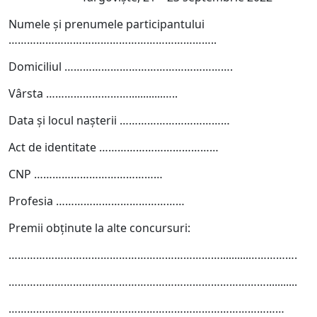
Numele şi prenumele participantului
…………………………………………………………..
Domiciliul ……………………………………………….
Vârsta ………………………............…..
Data şi locul naşterii ………………………………
Act de identitate …………………………………
CNP ……………………………………
Profesia ……………………………………
Premii obţinute la alte concursuri:
……………………………………………………………..........…………….
…………………………………………………………………………...........
………………………………………………………………………………