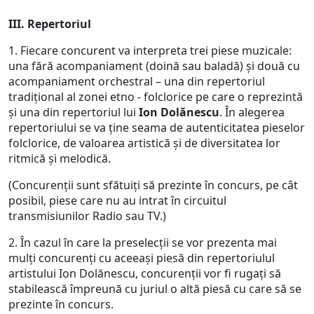
III. Repertoriul
1. Fiecare concurent va interpreta trei piese muzicale:
una fără acompaniament (doină sau baladă) și două cu
acompaniament orchestral – una din repertoriul
tradiţional al zonei etno - folclorice pe care o reprezintă
și una din repertoriul lui
Ion Dolănescu
. În alegerea
repertoriului se va ţine seama de autenticitatea pieselor
folclorice, de valoarea artistică şi de diversitatea lor
ritmică şi melodică.
(Concurenţii sunt sfătuiţi să prezinte în concurs, pe cât
posibil, piese care nu au intrat în circuitul
transmisiunilor Radio sau TV.)
2. În cazul în care la preselecții se vor prezenta mai
mulți concurenți cu aceeași piesă din repertoriulul
artistului Ion Dolănescu, concurenții vor fi rugați să
stabilească împreună cu juriul o altă piesă cu care să se
prezinte în concurs.