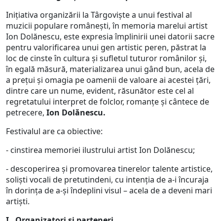
Iniţiativa organizării la Târgovişte a unui festival al
muzicii populare româneşti, în memoria marelui artist
Ion Dolănescu, este expresia împlinirii unei datorii sacre
pentru valorificarea unui gen artistic peren, păstrat la
loc de cinste în cultura şi sufletul tuturor românilor şi,
în egală măsură, materializarea unui gând bun, acela de
a preţui şi omagia pe oamenii de valoare ai acestei ţări,
dintre care un nume, evident, răsunător este cel al
regretatului interpret de folclor, romanţe şi cântece de
petrecere,
Ion Dolănescu.
Festivalul are ca obiective:
- cinstirea memoriei ilustrului artist Ion Dolănescu;
- descoperirea și promovarea tinerelor talente artistice,
soliști vocali de pretutindeni, cu intenția de a-i încuraja
în dorința de a-și îndeplini visul – acela de a deveni mari
artiști.
I . Organizatori şi parteneri