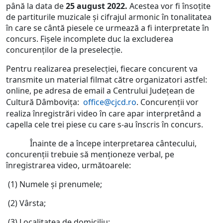
până la data de
25 august 2022.
Acestea vor fi însoţite
de partiturile muzicale şi cifrajul armonic în tonalitatea
în care se cântă piesele ce urmează a fi interpretate în
concurs. Fişele incomplete duc la excluderea
concurenţilor de la preselecţie.
Pentru realizarea preselecției, fiecare concurent va
transmite un material filmat către organizatori astfel:
online, pe adresa de email a Centrului Județean de
Cultură Dâmbovița:
office@cjcd.ro
. Concurenții vor
realiza înregistrări video în care apar interpretând a
capella cele trei piese cu care s-au înscris în concurs.
Înainte de a începe interpretarea cântecului,
concurenții trebuie să menționeze verbal, pe
înregistrarea video, următoarele:
(1) Numele și prenumele;
(2) Vârsta;
(3) Localitatea de domiciliu;