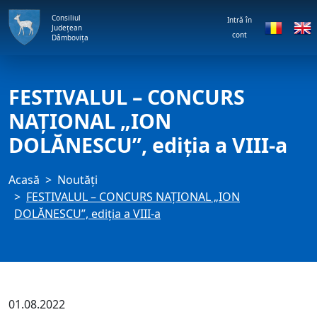
Consiliul
Intră în
Județean
cont
Dâmbovița
FESTIVALUL – CONCURS
NAŢIONAL „ION
DOLĂNESCU”, ediția a VIII-a
Acasă
Noutăți
FESTIVALUL – CONCURS NAŢIONAL „ION
DOLĂNESCU”, ediția a VIII-a
01.08.2022