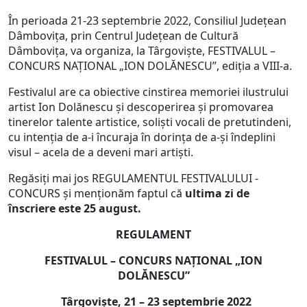
În perioada 21-23 septembrie 2022, Consiliul Județean
Dâmbovița, prin Centrul Județean de Cultură
Dâmbovița, va organiza, la Târgoviște, FESTIVALUL –
CONCURS NAŢIONAL „ION DOLĂNESCU”, ediția a VIII-a.
Festivalul are ca obiective cinstirea memoriei ilustrului
artist Ion Dolănescu și descoperirea și promovarea
tinerelor talente artistice, soliști vocali de pretutindeni,
cu intenția de a-i încuraja în dorința de a-și îndeplini
visul – acela de a deveni mari artiști.
Regăsiți mai jos REGULAMENTUL FESTIVALULUI -
CONCURS și menționăm faptul că
ultima zi de
înscriere este 25 august.
REGULAMENT
FESTIVALUL – CONCURS NAŢIONAL „ION
DOLĂNESCU”
Târgovişte, 21 – 23 septembrie 2022