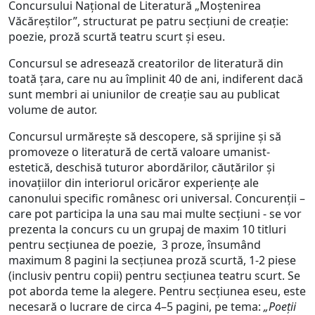
Concursului Naţional de Literatură „Moştenirea
Văcăreştilor”, structurat pe patru secţiuni de creaţie:
poezie, proză scurtă teatru scurt şi eseu.
Concursul se adresează creatorilor de literatură din
toată ţara, care nu au împlinit 40 de ani, indiferent dacă
sunt membri ai uniunilor de creaţie sau au publicat
volume de autor.
Concursul urmăreşte să descopere, să sprijine şi să
promoveze o literatură de certă valoare umanist-
estetică, deschisă tuturor abordărilor, căutărilor şi
inovaţiilor din interiorul oricăror experienţe ale
canonului specific românesc ori universal. Concurenţii –
care pot participa la una sau mai multe secţiuni - se vor
prezenta la concurs cu un grupaj de maxim 10 titluri
pentru secţiunea de poezie, 3 proze, însumând
maximum 8 pagini la secţiunea proză scurtă, 1-2 piese
(inclusiv pentru copii) pentru secţiunea teatru scurt. Se
pot aborda teme la alegere. Pentru secţiunea eseu, este
necesară o lucrare de circa 4–5 pagini, pe tema:
„Poeții