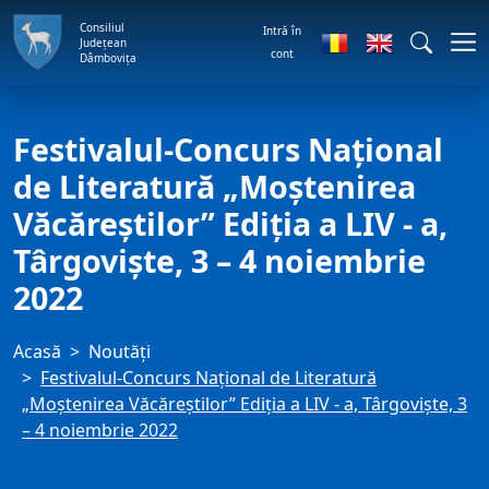
Consiliul
Intră în
Județean
cont
Dâmbovița
Festivalul-Concurs Naţional
de Literatură „Moştenirea
Văcăreştilor” Ediţia a LIV - a,
Târgovişte, 3 – 4 noiembrie
2022
Acasă
Noutăți
Festivalul-Concurs Naţional de Literatură
„Moştenirea Văcăreştilor” Ediţia a LIV - a, Târgovişte, 3
– 4 noiembrie 2022