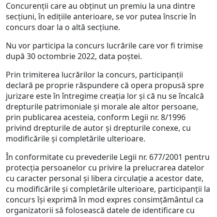
Concurenţii care au obţinut un premiu la una dintre
secţiuni, în ediţiile anterioare, se vor putea înscrie în
concurs doar la o altă secţiune.
Nu vor participa la concurs lucrările care vor fi trimise
după 30 octombrie 2022, data poştei.
Prin trimiterea lucrărilor la concurs, participanții
declară pe proprie răspundere că opera propusă spre
jurizare este în întregime creația lor și că nu se încalcă
drepturile patrimoniale și morale ale altor persoane,
prin publicarea acesteia, conform Legii nr. 8/1996
privind drepturile de autor și drepturile conexe, cu
modificările și completările ulterioare.
În conformitate cu prevederile Legii nr. 677/2001 pentru
protecția persoanelor cu privire la prelucrarea datelor
cu caracter personal și libera circulație a acestor date,
cu modificările și completările ulterioare, participanții la
concurs își exprimă în mod expres consimţământul ca
organizatorii să folosească datele de identificare cu