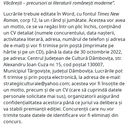
Văcărești – precursori ai literaturii românești moderne”.
Lucrările trebuie editate în Word, cu fontul
Times New
Roman
, corp 12, la un rând şi jumătate. Acestea vor avea
un motto, ce se va regăsi într-un plic închis, conţinând
un CV detaliat (numele concurentului, data naşterii,
activitatea literară, adresa, numărul de telefon şi adresa
de e-mail) şi vor fi trimise prin poştă (imprimate pe
hârtie şi pe un CD), până la data de 30 octombrie 2022,
pe adresa: Centrul Judeţean de Cultură Dâmboviţa, str.
Alexandru Ioan Cuza nr. 15, cod poştal 130007,
Municipiul Târgovişte, județul Dâmbovița. Lucrările pot
fi trimise și prin poşta electronică, la adresa de e-mail:
strategiiculturale@yahoo.com; acestea vor fi însoţite de
un motto, precum şi de un CV (care să cuprindă datele
personale solicitate mai sus), organizatorii asigurând
confidenţialitatea acestora până ce juriul va delibera şi
va stabili premianţii ediţiei. Concurenţii care nu vor
trimite toate datele de identificare vor fi eliminaţi din
concurs.