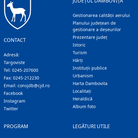
JUDEȚUL DÂMBOVIȚA
Gestionarea calității aerului
Planului județean de
gestionare a deșeurilor
Prezentare judeţ
CONTACT
Istoric
Turism
Adresă:
Hărţi
Targoviste
Instituţii publice
Tel:
0245-207600
Urbanism
Fax:
0245-212230
Harta Dambovita
Email:
consjdb@cjd.ro
Localitaţi
Facebook
Heraldică
Instagram
Album foto
Twitter
PROGRAM
LEGĂTURI UTILE