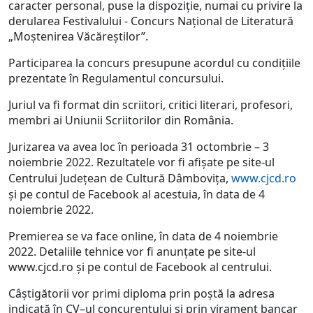
caracter personal, puse la dispoziţie, numai cu privire la
derularea Festivalului - Concurs Naţional de Literatură
„Moştenirea Văcăreştilor”.
Participarea la concurs presupune acordul cu condițiile
prezentate în Regulamentul concursului.
Juriul va fi format din scriitori, critici literari, profesori,
membri ai Uniunii Scriitorilor din România.
Jurizarea va avea loc în perioada 31 octombrie – 3
noiembrie 2022. Rezultatele vor fi afișate pe site-ul
Centrului Județean de Cultură Dâmbovița,
www.cjcd.ro
și pe contul de Facebook al acestuia, în data de 4
noiembrie 2022.
Premierea se va face online, în data de 4 noiembrie
2022. Detaliile tehnice vor fi anunțate pe site-ul
www.cjcd.ro şi pe contul de Facebook al centrului.
Câștigătorii vor primi diploma prin poștă la adresa
indicată în CV–ul concurentului și prin virament bancar