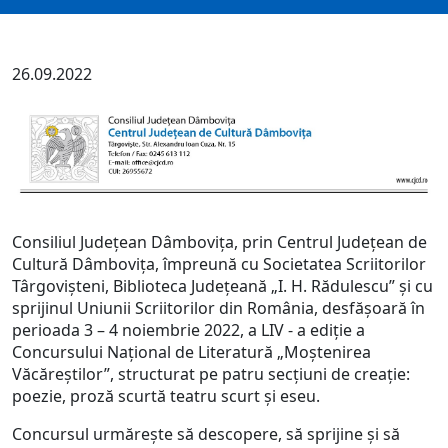
26.09.2022
Consiliul Judeţean Dâmboviţa, prin Centrul Judeţean de
Cultură Dâmboviţa, împreună cu Societatea Scriitorilor
Târgovişteni, Biblioteca Judeţeană „I. H. Rădulescu” şi cu
sprijinul Uniunii Scriitorilor din România, desfăşoară în
perioada 3 – 4 noiembrie 2022, a LIV - a ediţie a
Concursului Naţional de Literatură „Moştenirea
Văcăreştilor”, structurat pe patru secţiuni de creaţie:
poezie, proză scurtă teatru scurt şi eseu.
Concursul urmăreşte să descopere, să sprijine şi să