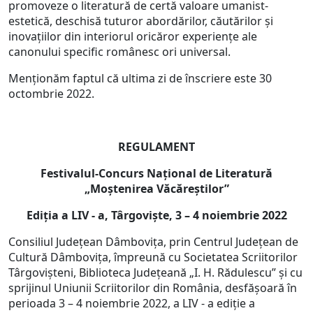
promoveze o literatură de certă valoare umanist-
estetică, deschisă tuturor abordărilor, căutărilor şi
inovaţiilor din interiorul oricăror experienţe ale
canonului specific românesc ori universal.
Menționăm faptul că ultima zi de înscriere este 30
octombrie 2022.
REGULAMENT
Festivalul-Concurs Naţional de Literatură
„Moştenirea Văcăreştilor”
Ediţia a LIV - a, Târgovişte, 3 – 4 noiembrie 2022
Consiliul Judeţean Dâmboviţa, prin Centrul Judeţean de
Cultură Dâmboviţa, împreună cu Societatea Scriitorilor
Târgovişteni, Biblioteca Judeţeană „I. H. Rădulescu” şi cu
sprijinul Uniunii Scriitorilor din România, desfăşoară în
perioada 3 – 4 noiembrie 2022, a LIV - a ediţie a