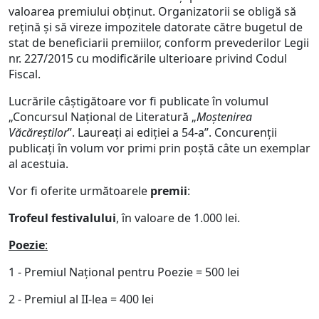
valoarea premiului obținut. Organizatorii se obligă să
reţină şi să vireze impozitele datorate către bugetul de
stat de beneficiarii premiilor, conform prevederilor Legii
nr. 227/2015 cu modificările ulterioare privind Codul
Fiscal.
Lucrările câștigătoare vor fi publicate în volumul
„Concursul Naţional de Literatură „
Moştenirea
Văcăreştilor
”. Laureaţi ai ediţiei a 54-a”. Concurenții
publicați în volum vor primi prin poștă câte un exemplar
al acestuia.
Vor fi oferite următoarele
premii
:
Trofeul festivalului
, în valoare de 1.000 lei.
Poezie
:
1 - Premiul Naţional pentru Poezie = 500 lei
2 - Premiul al II-lea = 400 lei