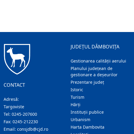
JUDEȚUL DÂMBOVIȚA
Gestionarea calității aerului
Planului județean de
gestionare a deșeurilor
Prezentare judeţ
CONTACT
Istoric
Turism
Adresă:
Hărţi
Targoviste
Instituţii publice
Tel:
0245-207600
Urbanism
Fax:
0245-212230
Harta Dambovita
Email:
consjdb@cjd.ro