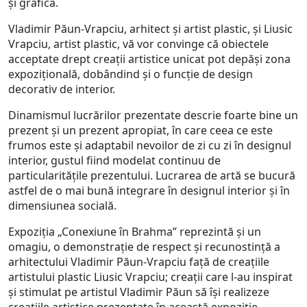
și grafica.
Vladimir Păun-Vrapciu, arhitect și artist plastic, și Liusic
Vrapciu, artist plastic, vă vor convinge că obiectele
acceptate drept creații artistice unicat pot depăși zona
expozițională, dobândind și o funcție de design
decorativ de interior.
Dinamismul lucrărilor prezentate descrie foarte bine un
prezent și un prezent apropiat, în care ceea ce este
frumos este și adaptabil nevoilor de zi cu zi în designul
interior, gustul fiind modelat continuu de
particularitățile prezentului. Lucrarea de artă se bucură
astfel de o mai bună integrare în designul interior și în
dimensiunea socială.
Expoziția „Conexiune în Brahma” reprezintă și un
omagiu, o demonstrație de respect și recunostință a
arhitectului Vladimir Păun-Vrapciu față de creațiile
artistului plastic Liusic Vrapciu; creații care l-au inspirat
și stimulat pe artistul Vladimir Păun să își realizeze