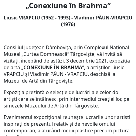
„Conexiune în Brahma”
Liusic VRAPCIU (1952 - 1993) - Vladimir PĂUN-VRAPCIU
(1976)
Consiliul Județean Dâmbovița, prin Complexul Național
Muzeal „Curtea Domnească” Târgoviște, vă invită să
vizitați, începând de astăzi, 3 decembrie 2021, expoziţia
de artă „
CONEXIUNE ÎN BRAHMA
”, a artiștilor Liusic
VRAPCIU și Vladimir PĂUN - VRAPCIU, deschisă la
Muzeul de Artă din Târgovişte.
Expoziția prezintă o selecție de lucrări ale celor doi
artiști care se întâlnesc, prin intermediul creației lor, pe
simezele Muzeului de Artă din Târgoviște.
Evenimentul expozițional reunește lucrările unor artiști
inspirați de prezentul relativ și de nevoile omului
contemporan, alăturând medii plastice precum pictura