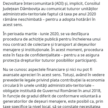
Dezvoltare Intercomunitară (ADI) și, implicit, Consiliul
Județean Dâmbovița au comunicat tuturor unităților
administrativ-teritoriale faptul că taxa pe anul 2020
rămâne neschimbată – pentru a adopta hotărâri în
acest sens.
În perioada martie - iunie 2020, se va desfășura
procedura de achiziție publică pentru încheierea unui
nou contract de colectare și transport al deșeurilor
menajere și instituționale. În acest moment, procedura
este în faza de confidențialitate – pentru a se asigura
protecția drepturilor tuturor posibililor participanți.
Nu se cunosc aspectele financiare și nici nu pot fi
avansate aprecieri în acest sens. Totuși, având în vedere
prevederile legale privind plata contribuției la economia
circulară în unele unități administrativ-teritoriale –
obligație instituită de Guvernul României în anul 2018,
în funcție de gradul diferit de conformare voluntară a
generatorilor de deșeuri menajere, este posibil ca, prin
taxe specifice la nivel local, să se constate necesitatea