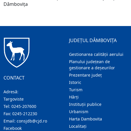
Dâmbovița
JUDEȚUL DÂMBOVIȚA
Gestionarea calității aerului
Planului județean de
gestionare a deșeurilor
Prezentare judeţ
CONTACT
Istoric
Turism
Adresă:
Hărţi
Targoviste
Instituţii publice
Tel:
0245-207600
Urbanism
Fax:
0245-212230
Harta Dambovita
Email:
consjdb@cjd.ro
Localitaţi
Facebook