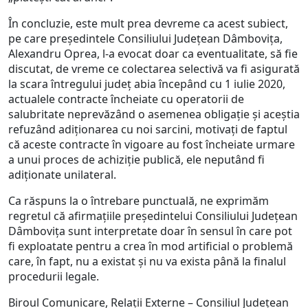
În concluzie, este mult prea devreme ca acest subiect,
pe care președintele Consiliului Județean Dâmbovița,
Alexandru Oprea, l-a evocat doar ca eventualitate, să fie
discutat, de vreme ce colectarea selectivă va fi asigurată
la scara întregului județ abia începând cu 1 iulie 2020,
actualele contracte încheiate cu operatorii de
salubritate neprevăzând o asemenea obligație și aceștia
refuzând adiționarea cu noi sarcini, motivați de faptul
că aceste contracte în vigoare au fost încheiate urmare
a unui proces de achiziție publică, ele neputând fi
adiționate unilateral.
Ca răspuns la o întrebare punctuală, ne exprimăm
regretul că afirmațiile președintelui Consiliului Județean
Dâmbovița sunt interpretate doar în sensul în care pot
fi exploatate pentru a crea în mod artificial o problemă
care, în fapt, nu a existat și nu va exista până la finalul
procedurii legale.
Biroul Comunicare, Relații Externe – Consiliul Județean