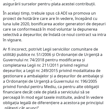
asigurării surselor pentru plata acestei contribuții.
În același timp, trebuie spus că ADI va promova un
proiect de hotărâre care are în vedere, începând cu
luna iulie 2020, bonificarea acelor generatori de deșeuri
care se conformează în mod voluntar la depunerea
selectivă a deșeurilor, de îndată ce noul contract va intra
în vigoare.
Ar fi incorect, potrivit Legii serviciilor comunitare de
utilități publice nr. 51/2006 și Ordonanței de Urgență a
Guvernului nr. 74/2018 pentru modificarea și
completarea Legii nr. 211/2011 privind regimul
deșeurilor, a Legii nr. 249/2015 privind modalitatea de
gestionare a ambalajelor şi a deşeurilor de ambalaje și
a Ordonanţei de Urgenţă a Guvernului nr. 196/2005
privind Fondul pentru Mediu, ca pentru alte obligații
financiare decât cele de plată a serviciului să se
perceapă în mod egal taxele instituite, având în vedere
obligația legală de diferențiere a acestora pe principiul
„plătești cât arunci”.