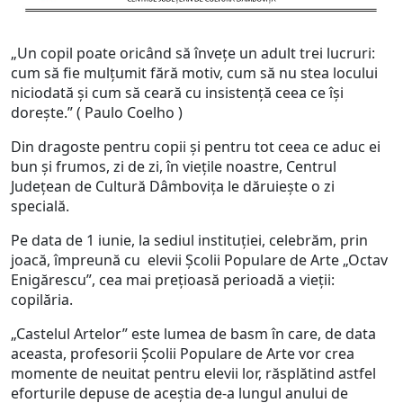
„Un copil poate oricând să învețe un adult trei lucruri:
cum să fie mulțumit fără motiv, cum să nu stea locului
niciodată și cum să ceară cu insistență ceea ce își
dorește.” ( Paulo Coelho )
Din dragoste pentru copii și pentru tot ceea ce aduc ei
bun și frumos, zi de zi, în viețile noastre, Centrul
Județean de Cultură Dâmbovița le dăruiește o zi
specială.
Pe data de 1 iunie, la sediul instituției, celebrăm, prin
joacă, împreună cu elevii Școlii Populare de Arte „Octav
Enigărescu”, cea mai prețioasă perioadă a vieții:
copilăria.
„Castelul Artelor” este lumea de basm în care, de data
aceasta, profesorii Școlii Populare de Arte vor crea
momente de neuitat pentru elevii lor, răsplătind astfel
eforturile depuse de aceștia de-a lungul anului de