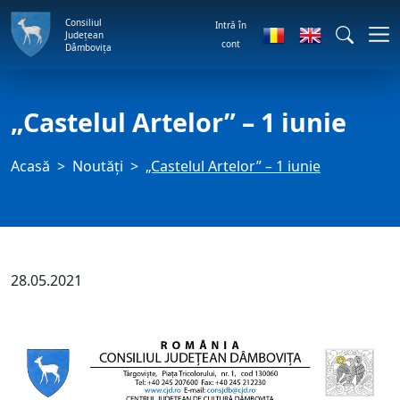
Consiliul
Intră în
Județean
cont
Dâmbovița
„Castelul Artelor” – 1 iunie
Acasă
Noutăți
„Castelul Artelor” – 1 iunie
28.05.2021