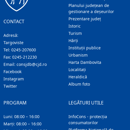
Planului județean de
gestionare a deșeurilor
Prezentare judeţ
CONTACT
Istoric
Turism
Adresă:
Hărţi
Targoviste
Instituţii publice
Tel:
0245-207600
Urbanism
Fax:
0245-212230
Harta Dambovita
Email:
consjdb@cjd.ro
Localitaţi
Facebook
Heraldică
Instagram
Album foto
Twitter
PROGRAM
LEGĂTURI UTILE
Luni: 08:00 – 16:00
InfoCons - protecția
consumatorilor
Marți: 08:00 – 16:00
Platforma Națională de