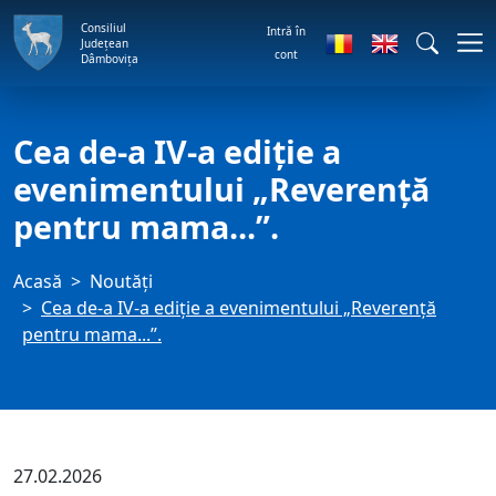
Consiliul
Intră în
Județean
cont
Dâmbovița
Cea de-a IV-a ediție a
evenimentului „Reverență
pentru mama...”.
Acasă
Noutăți
Cea de-a IV-a ediție a evenimentului „Reverență
pentru mama...”.
27.02.2026