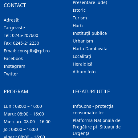
Prezentare judeţ
CONTACT
Istoric
Turism
Adresă:
Hărţi
Targoviste
Instituţii publice
Tel:
0245-207600
Urbanism
Fax:
0245-212230
Harta Dambovita
Email:
consjdb@cjd.ro
Localitaţi
Facebook
Heraldică
Instagram
Album foto
Twitter
PROGRAM
LEGĂTURI UTILE
Luni: 08:00 – 16:00
InfoCons - protecția
consumatorilor
Marți: 08:00 – 16:00
Platforma Națională de
Miercuri: 08:00 – 16:00
Pregătire pt. Situații de
Joi: 08:00 – 16:00
Urgență
Vineri: 08:00 – 16:00