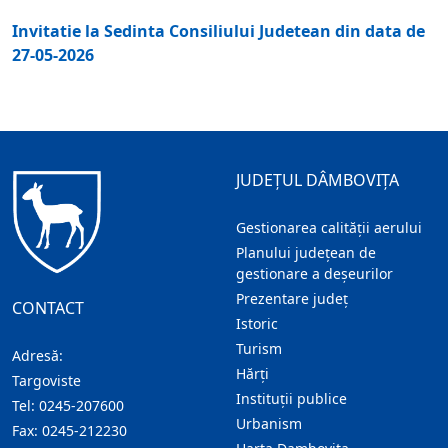
Invitatie la Sedinta Consiliului Judetean din data de
27-05-2026
JUDEȚUL DÂMBOVIȚA
Gestionarea calității aerului
Planului județean de
gestionare a deșeurilor
Prezentare judeţ
CONTACT
Istoric
Turism
Adresă:
Hărţi
Targoviste
Instituţii publice
Tel:
0245-207600
Urbanism
Fax:
0245-212230