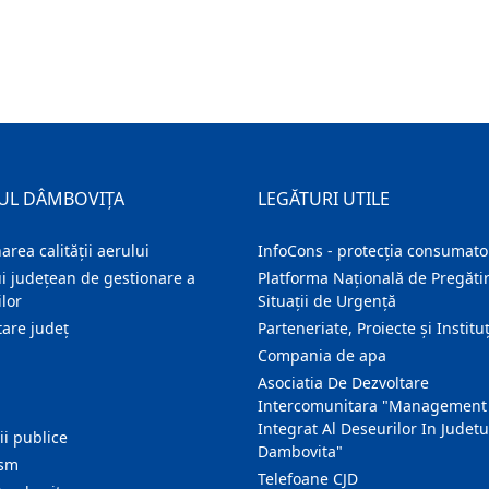
UL DÂMBOVIȚA
LEGĂTURI UTILE
area calității aerului
InfoCons - protecția consumator
i județean de gestionare a
Platforma Națională de Pregătir
lor
Situații de Urgență
are judeţ
Parteneriate, Proiecte și Instituț
Compania de apa
Asociatia De Dezvoltare
Intercomunitara "Management
Integrat Al Deseurilor In Judetu
ţii publice
Dambovita"
ism
Telefoane CJD