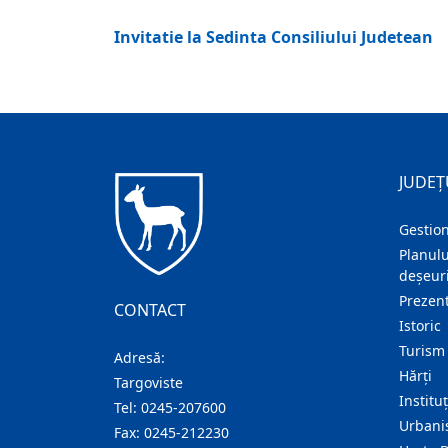
Invitatie la Sedinta Consiliului Judetean
JUDEȚ
Gestion
Planulu
deșeuri
Prezent
CONTACT
Istoric
Turism
Adresă:
Hărţi
Targoviste
Institu
Tel:
0245-207600
Urban
Fax:
0245-212230