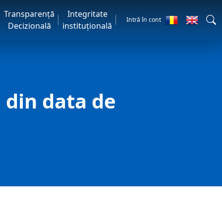
Transparență
Integritate
Intră în cont
Decizională
instituțională
n din data de