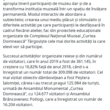
apropia tinerii participanţi de muzeu dar şi de a
transforma instituția muzeală într-un spațiu de învățare
permanentă. Modul interactiv de abordare a
subiectelor, crearea unui mediu plăcut și stimulativ şi
diferitele activități pe care participanţii le desfășoară în
cadrul fiecărei atelier, fac din proiectele educaţionale
organizate de Complexul Național Muzeal „Curtea
Domnească” Târgoviște cele mai dorite activităţi la care
elevii vor să participe.
Succesul activităţilor organizate reiese şi din numărul
de vizitatori, care în anul 2019 a fost de 361.145, în
creştere cu 16,82% față de anul 2018, când s-a
înregistrat un număr total de 309.098 de vizitatori. Cel
mai vizitat obiectiv dâmbovițean a fost Peștera
Ialomiței, căreia i-au trecut pragul 125.984 de turiști,
urmată de Ansamblul Monumental „Curtea
Domnească”, cu 124.677 vizitatori și Ansamblul
Brâncovenesc Potlogi, care a înregistrat un număr de
16.204 vizitatori.