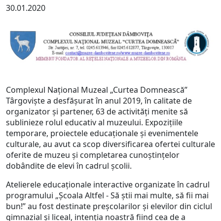
30.01.2020
Complexul Național Muzeal „Curtea Domnească”
Târgoviște a desfăşurat în anul 2019, în calitate de
organizator şi partener, 63 de activităţi menite să
sublinieze rolul educativ al muzeului. Expoziţiile
temporare, proiectele educaţionale şi evenimentele
culturale, au avut ca scop diversificarea ofertei culturale
oferite de muzeu şi completarea cunoștințelor
dobândite de elevi în cadrul școlii.
Atelierele educaţionale interactive organizate în cadrul
programului „Şcoala Altfel - Să ştii mai multe, să fii mai
bun!” au fost destinate preşcolarilor şi elevilor din ciclul
gimnazial şi liceal, intenția noastră fiind cea de a