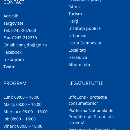
CONTACT
Istoric
Turism
Adresă:
Hărţi
Targoviste
Instituţii publice
Tel:
0245-207600
Urbanism
Fax:
0245-212230
Harta Dambovita
Email:
consjdb@cjd.ro
Localitaţi
Facebook
Heraldică
Instagram
Album foto
Twitter
PROGRAM
LEGĂTURI UTILE
Luni: 08:00 – 16:00
InfoCons - protecția
consumatorilor
Marți: 08:00 – 16:00
Platforma Națională de
Miercuri: 08:00 – 16:00
Pregătire pt. Situații de
Joi: 08:00 – 16:00
Urgență
Vineri: 08:00 – 16:00
Parteneriate, Proiecte și