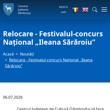
Consiliul
Intră în
Județean
cont
Dâmbovița
Relocare - Festivalul-concurs
Naţional „Ileana Sărăroiu”
Acasă
Noutăți
Relocare - Festivalul-concurs Naţional „Ileana
Sărăroiu”
06.07.2026
Centrul Județean de Cultură Dâmbovița vă face