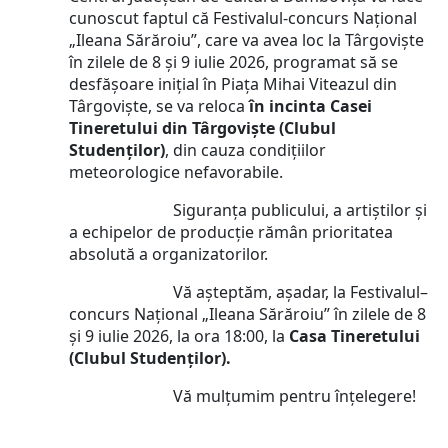
cunoscut faptul că Festivalul-concurs Naţional
„Ileana Sărăroiu”, care va avea loc la Târgoviște
în zilele de 8 și 9 iulie 2026, programat să se
desfășoare inițial în Piața Mihai Viteazul din
Târgoviște, se va reloca
în incinta Casei
Tineretului din Târgoviște (Clubul
Studenților)
, din cauza condițiilor
meteorologice nefavorabile.
Siguranța publicului, a artiștilor și
a echipelor de producție rămân prioritatea
absolută a organizatorilor.
Vă aşteptăm, aşadar, la Festivalul–
concurs Naţional „Ileana Sărăroiu” în zilele de 8
și 9 iulie 2026, la ora 18:00, la
Casa Tineretului
(Clubul Studenților).
Vă mulțumim pentru înțelegere!