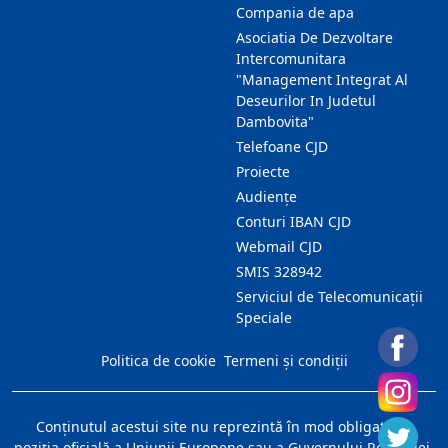
Compania de apa
Asociatia De Dezvoltare
Intercomunitara
"Management Integrat Al
Deseurilor In Judetul
Dambovita"
Telefoane CJD
Proiecte
Audienţe
Conturi IBAN CJD
Webmail CJD
SMIS 328942
Serviciul de Telecomunicații
Speciale
Politica de cookie
Termeni și condiții
Conţinutul acestui site nu reprezintă în mod obligatoriu
poziţia oficială a Uniunii Europene sau a Guvernului României.