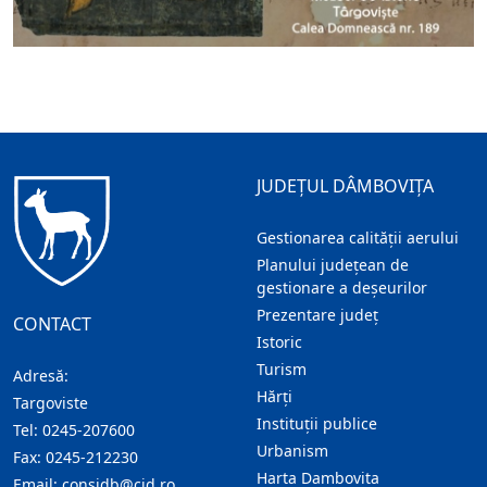
JUDEȚUL DÂMBOVIȚA
Gestionarea calității aerului
Planului județean de
gestionare a deșeurilor
Prezentare judeţ
CONTACT
Istoric
Turism
Adresă:
Hărţi
Targoviste
Instituţii publice
Tel:
0245-207600
Urbanism
Fax:
0245-212230
Harta Dambovita
Email:
consjdb@cjd.ro