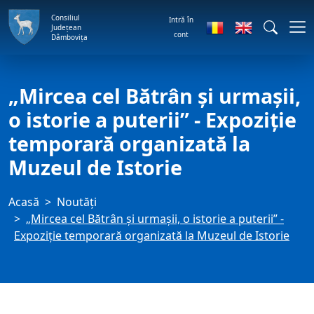
Consiliul
Intră în
Județean
cont
Dâmbovița
„Mircea cel Bătrân și urmașii,
o istorie a puterii” - Expoziție
temporară organizată la
Muzeul de Istorie
Acasă
Noutăți
„Mircea cel Bătrân și urmașii, o istorie a puterii” -
Expoziție temporară organizată la Muzeul de Istorie