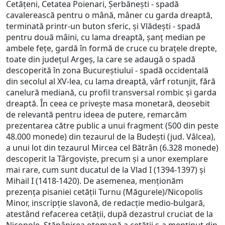
Cetățeni, Cetatea Poienari, Șerbănești - spadă
cavalerească pentru o mână, mâner cu garda dreaptă,
terminată printr-un buton sferic, și Vlădești - spadă
pentru două mâini, cu lama dreaptă, șanț median pe
ambele fețe, gardă în formă de cruce cu brațele drepte,
toate din județul Argeș, la care se adaugă o spadă
descoperită în zona Bucureștiului - spadă occidentală
din secolul al XV-lea, cu lama dreaptă, vârf rotunjit, fără
canelură mediană, cu profil transversal rombic și garda
dreaptă. În ceea ce privește masa monetară, deosebit
de relevantă pentru ideea de putere, remarcăm
prezentarea către public a unui fragment (500 din peste
48.000 monede) din tezaurul de la Budești (jud. Vâlcea),
a unui lot din tezaurul Mircea cel Bătrân (6.328 monede)
descoperit la Târgoviște, precum și a unor exemplare
mai rare, cum sunt ducatul de la Vlad I (1394-1397) și
Mihail I (1418-1420). De asemenea, menționăm
prezența pisaniei cetății Turnu (Măgurele)/Nicopolis
Minor, inscripție slavonă, de redacție medio-bulgară,
atestând refacerea cetății, după dezastrul cruciat de la