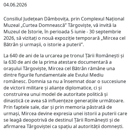
04.06.2026
Consiliul Județean Dâmbovița, prin Complexul Național
Muzeal „Curtea Domnească” Târgoviște, vă invită la
Muzeul de Istorie, în perioada 5 iunie - 30 septembrie
2026, să vizitați o nouă expoziție temporară „Mircea cel
Bătrân și urmașii, o istorie a puterii”.
La 640 de ani de la urcarea pe tronul Țării Românești și
la 630 de ani de la prima atestare documentară a
orașului Târgoviște, Mircea cel Bătrân rămâne una
dintre figurile fundamentale ale Evului Mediu
românesc. Domnia sa nu a însemnat doar o succesiune
de victorii militare și alianțe diplomatice, ci și
construirea unui model de autoritate politică și
dinastică ce avea să influențeze generațiile următoare.
Prin faptele sale, dar și prin memoria păstrată de
urmași, Mircea devine expresia unei istorii a puterii care
se leagă deopotrivă de destinul Țării Românești și de
afirmarea Târgoviștei ca spațiu al autorității domnești.