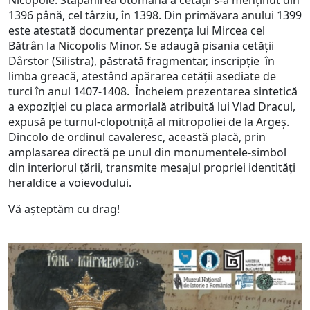
Nicopole. Stăpânirea otomană a cetății s-a menținut din
1396 până, cel târziu, în 1398. Din primăvara anului 1399
este atestată documentar prezența lui Mircea cel
Bătrân la Nicopolis Minor. Se adaugă pisania cetății
Dârstor (Silistra), păstrată fragmentar, inscripție în
limba greacă, atestând apărarea cetății asediate de
turci în anul 1407-1408. Încheiem prezentarea sintetică
a expoziției cu placa armorială atribuită lui Vlad Dracul,
expusă pe turnul-clopotniță al mitropoliei de la Argeș.
Dincolo de ordinul cavaleresc, această placă, prin
amplasarea directă pe unul din monumentele-simbol
din interiorul țării, transmite mesajul propriei identități
heraldice a voievodului.
Vă așteptăm cu drag!