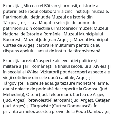
Expoziția „Mircea cel Bătrân și urmașii, o istorie a
puterii” este rodul colaborării a cinci instituții muzeale.
Patrimoniului deținut de Muzeul de Istorie din
Târgoviște și s-a adăugat o selecție de bunuri de
patrimoniu din colecțiile următoarelor muzee: Muzeul
Național de Istorie a României, Muzeul Municipiului
București, Muzeul Județean Argeș și Muzeul Municipal
Curtea de Argeș, cărora le mulțumim pentru că au
răspuns apelului lansat de instituția târgovișteană.
Expoziția prezintă aspecte ale evoluției politice și
militare a Țării Românești la finalul secolului al XIV-lea și
în secolul al XV-lea. Vizitatorii pot descoperi aspecte ale
vieții cotidiene din cele două capitale, Argeș și
Târgoviște, la care se adaugă tezaure monetare, arme,
dar și obiecte de podoabă descoperite la Gogoșu (jud.
Mehedinți), Olteni (jud. Teleorman), Curtea de Argeș
(jud. Argeș), Retevoiești-Pietroșani (jud. Argeș), Cetățeni
(jud. Argeș) și Târgoviște (Curtea Domnească). În
privința armelor, acestea provin de la Podu Dâmboviței,