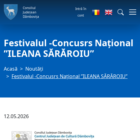
Consiliul
Intră în
Județean
cont
Dâmbovița
Festivalul -Concusrs Național
”ILEANA SĂRĂROIU”
Acasă
Noutăți
Festivalul -Concusrs Național ”ILEANA SĂRĂROIU”
12.05.2026