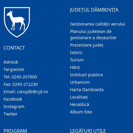
JUDEȚUL DÂMBOVIȚA
Gestionarea calității aerului
Planului județean de
gestionare a deșeurilor
Prezentare judeţ
CONTACT
Istoric
Turism
Adresă:
Hărţi
Targoviste
Instituţii publice
Tel:
0245-207600
Urbanism
Fax:
0245-212230
Harta Dambovita
Email:
consjdb@cjd.ro
Localitaţi
Facebook
Heraldică
Instagram
Album foto
Twitter
PROGRAM
LEGĂTURI UTILE