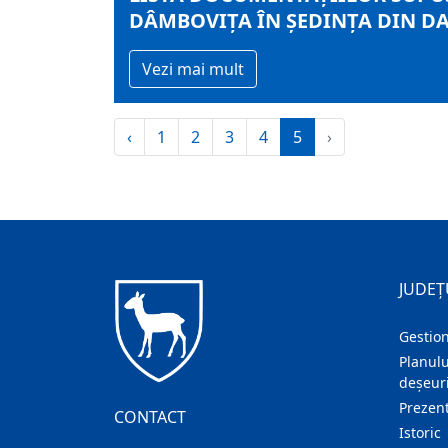
DÂMBOVIŢA ÎN ŞEDINŢA DIN DAT
Vezi mai mult
‹
1
2
3
4
5
›
JUDEȚ
Gestion
Planulu
deșeuri
Prezent
CONTACT
Istoric