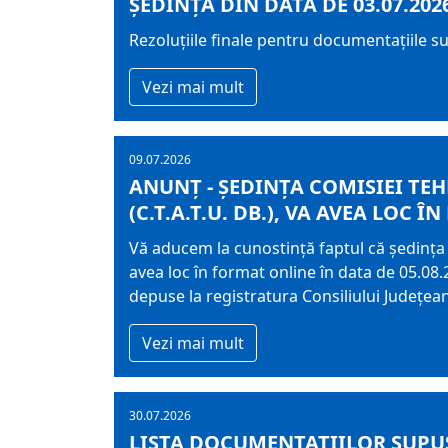
ȘEDINȚA DIN DATA DE 03.07.202
Rezoluțiile finale pentru documentațiile s
Vezi mai mult
09.07.2026
ANUNȚ - ȘEDINȚA COMISIEI TE
(C.T.A.T.U. DB.), VA AVEA LOC ÎN
Vă aducem la cunostință faptul că ședința 
avea loc în format online în data de 05.08.2
depuse la registratura Consiliului Județe
Vezi mai mult
30.07.2026
LISTA DOCUMENTAŢIILOR SUPUS