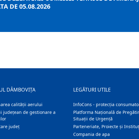
A DE 05.08.2026
UL DÂMBOVIȚA
LEGĂTURI UTILE
area calității aerului
InfoCons - protecția consumator
i județean de gestionare a
Platforma Națională de Pregătir
lor
Situații de Urgență
are judeţ
Parteneriate, Proiecte și Instituț
Compania de apa