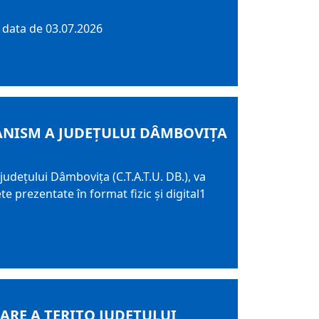
 data de 03.07.2026
BANISM A JUDEȚULUI DÂMBOVIȚA
udețului Dâmbovița (C.T.A.T.U. DB.), va
te prezentate în format fizic și digital1
ARE A TERITO JUDEŢULUI