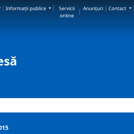
Informaţii publice
Servicii
Anunţuri
Contact
online
esă
015