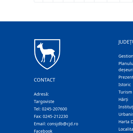
JUDEȚ
Gestion
Planulu
deșeuri
Prezent
CONTACT
Istoric
Turism
Adresă:
Hărţi
Targoviste
Institu
Tel:
0245-207600
Urban
Fax:
0245-212230
Harta 
Email:
consjdb@cjd.ro
Localita
Facebook