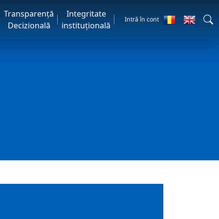
Transparență
Integritate
Intră în cont
Decizională
instituțională