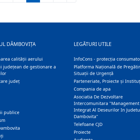
UL DÂMBOVIȚA
LEGĂTURI UTILE
area calității aerului
InfoCons - protecția consumator
i județean de gestionare a
Platforma Națională de Pregătir
lor
Situații de Urgență
are judeţ
Parteneriate, Proiecte și Instituț
Compania de apa
Asociatia De Dezvoltare
Intercomunitara "Management
Integrat Al Deseurilor In Judetu
ţii publice
Dambovita"
ism
Telefoane CJD
Dambovita
Proiecte
ţi
Audienţe