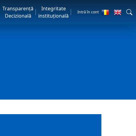
Transparență
Integritate
Intră în cont
Decizională
instituțională