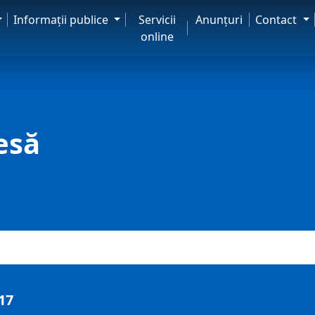
Informaţii publice
Servicii
Anunţuri
Contact
online
esă
17