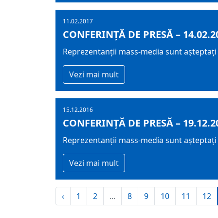
11.02.2017
CONFERINȚĂ DE PRESĂ – 14.02.2
Reprezentanții mass-media sunt așteptați m
Vezi mai mult
15.12.2016
CONFERINȚĂ DE PRESĂ – 19.12.2
Reprezentanții mass-media sunt așteptați m
Vezi mai mult
‹
1
2
...
8
9
10
11
12