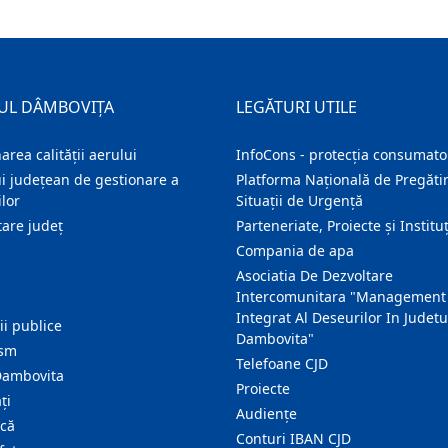
UL DÂMBOVIȚA
LEGĂTURI UTILE
area calității aerului
InfoCons - protecția consumator
i județean de gestionare a
Platforma Națională de Pregătir
lor
Situații de Urgență
are judeţ
Parteneriate, Proiecte și Instituț
Compania de apa
Asociatia De Dezvoltare
Intercomunitara "Management
Integrat Al Deseurilor In Judetu
ţii publice
Dambovita"
ism
Telefoane CJD
Dambovita
Proiecte
ţi
Audienţe
ică
Conturi IBAN CJD