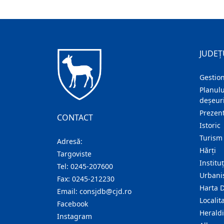
JUDEȚ
Gestion
Planulu
deșeuri
Prezent
CONTACT
Istoric
Turism
Adresă:
Hărţi
Targoviste
Institu
Tel:
0245-207600
Urban
Fax:
0245-212230
Harta 
Email:
consjdb@cjd.ro
Localita
Facebook
Herald
Instagram