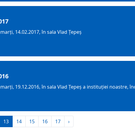
017
arți, 14.02.2017, în sala Vlad Țepeș
016
arți, 19.12.2016, în sala Vlad Țepeș a instituției noastre, î
13
14
15
16
17
›