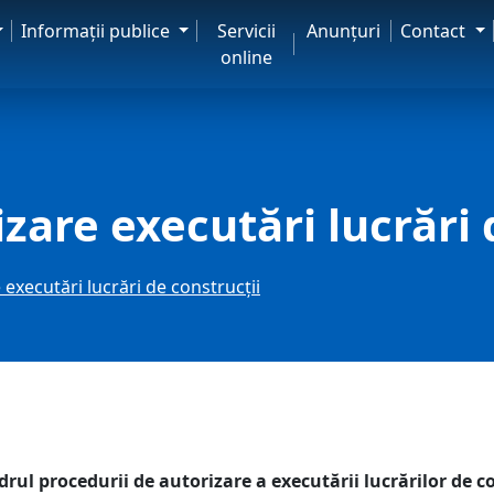
Informaţii publice
Servicii
Anunţuri
Contact
online
zare executări lucrări 
executări lucrări de construcţii
drul procedurii de autorizare a executării lucrărilor de c