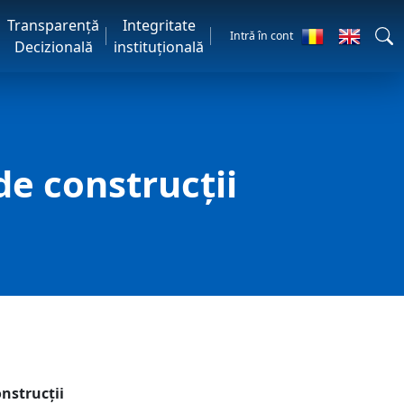
Transparență
Integritate
Intră în cont
Decizională
instituțională
de construcţii
onstrucţii