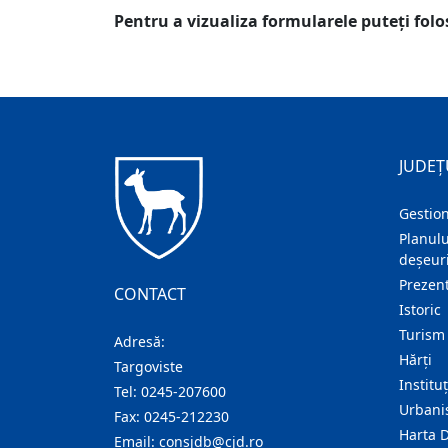
Pentru a vizualiza formularele puteţi folo
JUDEȚ
Gestion
Planulu
deșeuri
Prezent
CONTACT
Istoric
Turism
Adresă:
Hărţi
Targoviste
Institu
Tel:
0245-207600
Urban
Fax:
0245-212230
Harta 
Email:
consjdb@cjd.ro