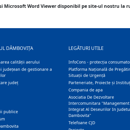
si Microsoft Word Viewer disponibil pe site-ul nostru la 
UL DÂMBOVIȚA
LEGĂTURI UTILE
area calității aerului
InfoCons - protecția consumator
i județean de gestionare a
Platforma Națională de Pregătir
lor
Situații de Urgență
are judeţ
Parteneriate, Proiecte și Instituț
Compania de apa
Asociatia De Dezvoltare
Intercomunitara "Management
Integrat Al Deseurilor In Judetu
ţii publice
Dambovita"
ism
Telefoane CJD
Dambovita
Proiecte