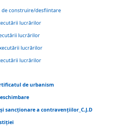
 de construire/desfiintare
cutării lucrărilor
cutării lucrărilor
ecutării lucrărilor
ecutării lucrărilor
tificatul de urbanism
neschimbare
şi sancţionare a contravenţiilor_C.J.D
tiţiei