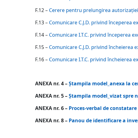
F.12 –
Cerere pentru prelungirea autorizaţiei
F.13 –
Comunicare C.J.D. privind începerea exe
F.14 –
Comunicare I.T.C. privind începerea exe
F.15 –
Comunicare C.J.D. privind încheierea ex
F.16 –
Comunicare I.T.C. privind încheierea ex
ANEXA nr. 4 –
Ştampila model_anexa la cer
ANEXA nr. 5 –
Ştampila model_vizat spre 
ANEXA nr. 6 –
Proces-verbal de constatare 
ANEXA nr. 8 –
Panou de identificare a inves