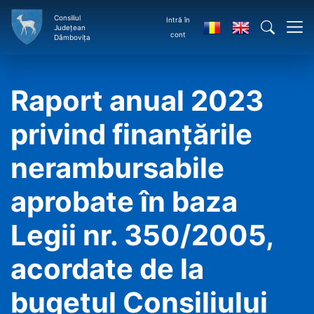
Consiliul
Intră în
Județean
cont
Dâmbovița
Raport anual 2023
privind finanţările
nerambursabile
aprobate în baza
Legii nr. 350/2005,
acordate de la
bugetul Consiliului