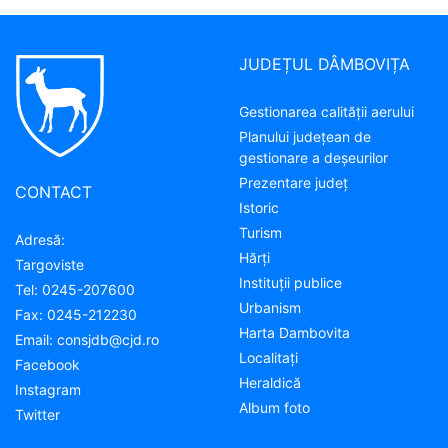
JUDEȚUL DÂMBOVIȚA
Gestionarea calității aerului
Planului județean de
gestionare a deșeurilor
Prezentare judeţ
CONTACT
Istoric
Turism
Adresă:
Hărţi
Targoviste
Instituţii publice
Tel:
0245-207600
Urbanism
Fax:
0245-212230
Harta Dambovita
Email:
consjdb@cjd.ro
Localitaţi
Facebook
Heraldică
Instagram
Album foto
Twitter