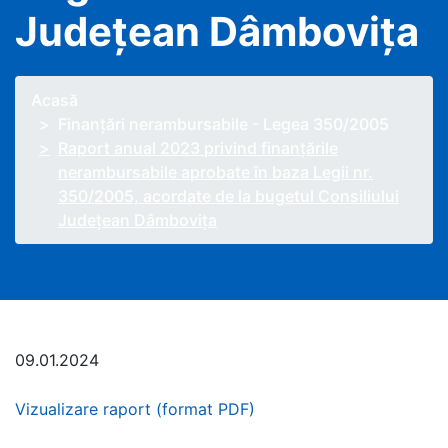
Judeţean Dâmboviţa
Acasă
Finanțări nerambursabile - Legea 350/2005
Raport anual 2023 privind finanţările
nerambursabile aprobate în baza Legii nr.
350/2005, acordate de la bugetul Consiliului
Judeţean Dâmboviţa
09.01.2024
Vizualizare raport (format PDF)