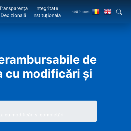
Transparență
Integritate
Intră în cont
Decizională
instituțională
erambursabile de
 cu modificări şi
 cu modificări şi completări