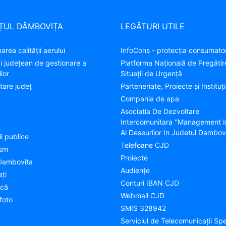
ȚUL DÂMBOVIȚA
LEGĂTURI UTILE
area calității aerului
InfoCons - protecția consumator
ui județean de gestionare a
Platforma Națională de Pregătir
lor
Situații de Urgență
tare judeţ
Parteneriate, Proiecte și Instituți
Compania de apa
Asociatia De Dezvoltare
Intercomunitara "Management I
Al Deseurilor In Judetul Dambov
ii publice
Telefoane CJD
ism
Proiecte
Dambovita
Audienţe
aţi
Conturi IBAN CJD
ică
Webmail CJD
foto
SMIS 328942
Serviciul de Telecomunicații Spe