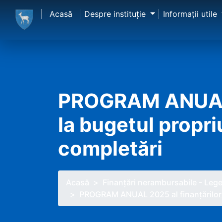
Acasă
Despre instituţie
Informaţii utile
PROGRAM ANUAL 2
la bugetul propri
completări
Acasă
Finanțări nerambursabile - Le
PROGRAM ANUAL 2025 al finanţărilor n