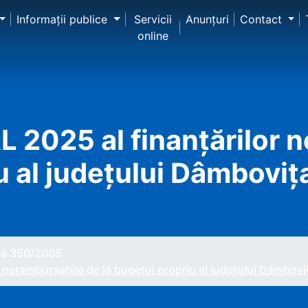
Informaţii publice
Servicii
Anunţuri
Contact
online
025 al finanţărilor n
u al judeţului Dâmboviţa
gea 350/2005
erambursabile de la bugetul propriu al judeţului Dâmboviţa