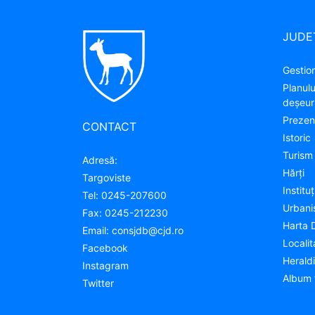
JUDE
Gestion
Planul
deșeuri
Prezen
CONTACT
Istoric
Turism
Adresă:
Hărţi
Targoviste
Instituţ
Tel:
0245-207600
Urban
Fax:
0245-212230
Harta 
Email:
consjdb@cjd.ro
Localit
Facebook
Herald
Instagram
Album 
Twitter