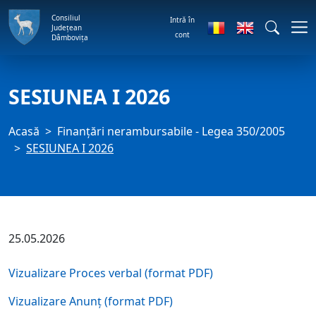
Consiliul
Intră în
Județean
cont
Dâmbovița
SESIUNEA I 2026
Acasă
Finanțări nerambursabile - Legea 350/2005
SESIUNEA I 2026
25.05.2026
Vizualizare
Proces verbal (format PDF)
Vizualizare Anunț (format PDF)