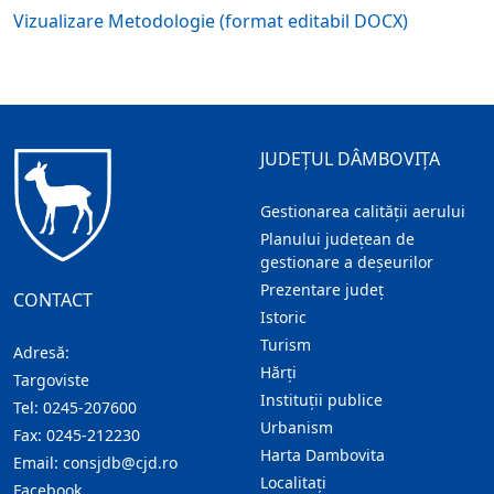
Vizualizare Metodologie (format editabil DOCX)
JUDEȚUL DÂMBOVIȚA
Gestionarea calității aerului
Planului județean de
gestionare a deșeurilor
Prezentare judeţ
CONTACT
Istoric
Turism
Adresă:
Hărţi
Targoviste
Instituţii publice
Tel:
0245-207600
Urbanism
Fax:
0245-212230
Harta Dambovita
Email:
consjdb@cjd.ro
Localitaţi
Facebook