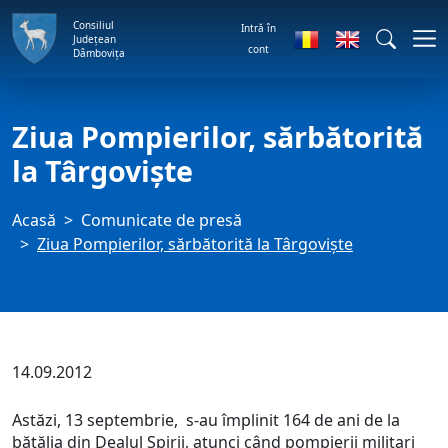
Consiliul
Intră în
Județean
cont
Dâmbovița
Ziua Pompierilor, sărbătorită
la Târgovişte
Acasă
Comunicate de presă
Ziua Pompierilor, sărbătorită la Târgovişte
14.09.2012
Astăzi, 13 septembrie, s-au împlinit 164 de ani de la
bătălia din Dealul Spirii, atunci când pompierii militari