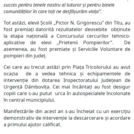
succes pentru binele nostru al tuturor şi pentru binele
comunităţilor în care toţi ne desfăşurăm viaţa”.
Tot astăzi, elevii Şcolii „Pictor N. Grigorescu” din Titu, au
fost premiaţi datorită rezultatelor deosebite obţinute
la etapa naţională a Concursului cercurilor tehnico-
aplicative de elevi „Prietenii Pompierilor”. De
asemenea, au fost premiate şi Serviciile Voluntare de
pompieri din judeţ.
Cei care au trecut astăzi prin Piaţa Tricolorului au avut
ocazia de a vedea tehnica şi echipamentele de
intervenţie din dotarea Inspectoratului Judeţean de
Urgenţă Dâmboviţa. Cei mai încântaţi au fost desigur
copiii care s-au putut urca în autospecialele încolonate
în central municipiului.
Manifestările din acest an s-au încheiat cu un exerciţiu
demonstrativ de intervenţie la descarcerare şi acordare
a primului ajutor calificat.