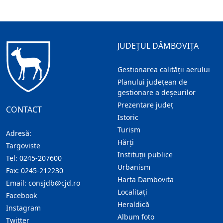
JUDEȚUL DÂMBOVIȚA
Gestionarea calității aerului
Planului județean de
gestionare a deșeurilor
Prezentare judeţ
CONTACT
Istoric
Turism
Adresă:
Hărţi
Targoviste
Instituţii publice
Tel:
0245-207600
Urbanism
Fax:
0245-212230
Harta Dambovita
Email:
consjdb@cjd.ro
Localitaţi
Facebook
Heraldică
Instagram
Album foto
Twitter