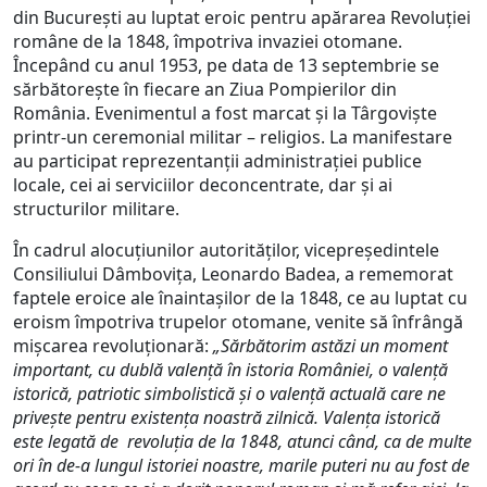
din Bucureşti au luptat eroic pentru apărarea Revoluţiei
române de la 1848, împotriva invaziei otomane.
Începând cu anul 1953, pe data de 13 septembrie se
sărbătoreşte în fiecare an Ziua Pompierilor din
România. Evenimentul a fost marcat şi la Târgovişte
printr-un ceremonial militar – religios. La manifestare
au participat reprezentanţii administraţiei publice
locale, cei ai serviciilor deconcentrate, dar şi ai
structurilor militare.
În cadrul alocuţiunilor autorităţilor, vicepreşedintele
Consiliului Dâmboviţa, Leonardo Badea, a rememorat
faptele eroice ale înaintaşilor de la 1848, ce au luptat cu
eroism împotriva trupelor otomane, venite să înfrângă
mişcarea revoluţionară:
„Sărbătorim astăzi un moment
important, cu dublă valenţă în istoria României, o valenţă
istorică, patriotic simbolistică şi o valenţă actuală care ne
priveşte pentru existenţa noastră zilnică. Valenţa istorică
este legată de revoluţia de la 1848, atunci când, ca de multe
ori în de-a lungul istoriei noastre, marile puteri nu au fost de