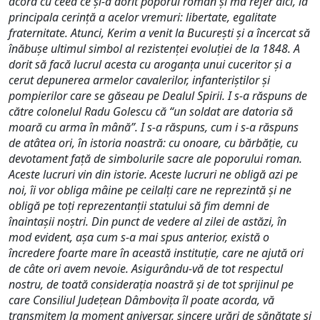
acord cu ceea ce şi-a dorit poporul roman şi mă refer aici, la
principala cerinţă a acelor vremuri: libertate, egalitate
fraternitate. Atunci, Kerim a venit la Bucureşti şi a încercat să
înăbuşe ultimul simbol al rezistenţei evoluţiei de la 1848. A
dorit să facă lucrul acesta cu aroganţa unui cuceritor şi a
cerut depunerea armelor cavalerilor, infanteriştilor şi
pompierilor care se găseau pe Dealul Spirii. I s-a răspuns de
către colonelul Radu Golescu că “un soldat are datoria să
moară cu arma în mână”. I s-a răspuns, cum i s-a răspuns
de atâtea ori, în istoria noastră: cu onoare, cu bărbăţie, cu
devotament faţă de simbolurile sacre ale poporului roman.
Aceste lucruri vin din istorie. Aceste lucruri ne obligă azi pe
noi, îi vor obliga mâine pe ceilalţi care ne reprezintă şi ne
obligă pe toţi reprezentanţii statului să fim demni de
înaintaşii noştri. Din punct de vedere al zilei de astăzi, în
mod evident, aşa cum s-a mai spus anterior, există o
încredere foarte mare în această instituţie, care ne ajută ori
de câte ori avem nevoie. Asigurându-vă de tot respectul
nostru, de toată consideraţia noastră şi de tot sprijinul pe
care Consiliul Judeţean Dâmboviţa îl poate acorda, vă
transmitem la moment aniversar, sincere urări de sănătate şi