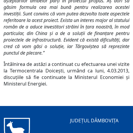
aşteptărilor ambelor părţi în proiectul propus. Aş dori să
găsim formula cea mai bună pentru realizarea acestei
investiţii. Sunt convins că vom putea dezvolta toate aspectele
referitoare la acest proiect. Exista un interes major al statului
român de a aduce investitori străini în ţara noastră, în mod
particular, din China şi a de a soluţii de finanţare pentru
proiectele de infrastructură. Evident că există dificultăţi, dar
cred că vom găsi o soluţie, iar Târgoviştea să reprezinte
punctul de plecare.”
Întâlnirea de astăzi a continuat cu efectuarea unei vizite
la Termocentrala Doiceşti, urmând ca luni, 4.03.2013,
discuţiile să fie continuate la Ministerul Economiei şi
Ministerul Energiei.
JUDEȚUL DÂMBOVIȚA