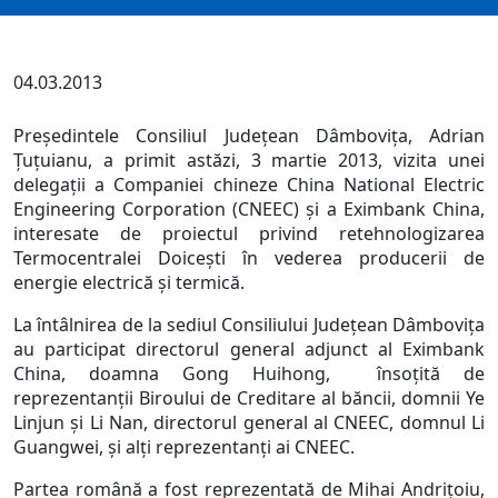
04.03.2013
Preşedintele Consiliul Judeţean Dâmboviţa, Adrian
Ţuţuianu, a primit astăzi, 3 martie 2013, vizita unei
delegaţii a Companiei chineze China National Electric
Engineering Corporation (CNEEC) şi a Eximbank China,
interesate de proiectul privind retehnologizarea
Termocentralei Doiceşti în vederea producerii de
energie electrică şi termică.
La întâlnirea de la sediul Consiliului Judeţean Dâmboviţa
au participat directorul general adjunct al Eximbank
China, doamna Gong Huihong, însoţită de
reprezentanţii Biroului de Creditare al băncii, domnii Ye
Linjun şi Li Nan, directorul general al CNEEC, domnul Li
Guangwei, şi alţi reprezentanţi ai CNEEC.
Partea română a fost reprezentată de Mihai Andriţoiu,