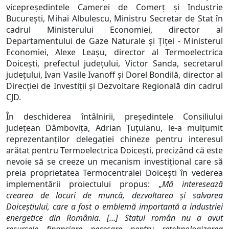
vicepreşedintele Camerei de Comerţ şi Industrie
Bucureşti, Mihai Albulescu, Ministru Secretar de Stat în
cadrul Ministerului Economiei, director al
Departamentului de Gaze Naturale şi Ţiţei - Ministerul
Economiei, Alexe Leaşu, director al Termoelectrica
Doiceşti, prefectul judeţului, Victor Sanda, secretarul
judeţului, Ivan Vasile Ivanoff şi Dorel Bondilă, director al
Direcţiei de Investiţii şi Dezvoltare Regională din cadrul
CJD.
În deschiderea întâlnirii, preşedintele Consiliului
Judeţean Dâmboviţa, Adrian Ţuţuianu, le-a mulţumit
reprezentanţilor delegaţiei chineze pentru interesul
arătat pentru Termoelectrica Doiceşti, precizând că este
nevoie să se creeze un mecanism investiţional care să
preia proprietatea Termocentralei Doiceşti în vederea
implementării proiectului propus: „
Mă interesează
crearea de locuri de muncă, dezvoltarea şi salvarea
Doiceştiului, care a fost o emblemă importantă a industriei
energetice din România. […] Statul român nu a avut