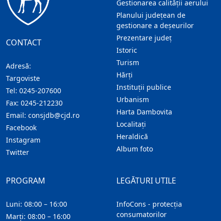
Gestionarea calității aerului
Planului județean de
gestionare a deșeurilor
Prezentare judeţ
CONTACT
Istoric
Turism
Adresă:
Hărţi
Targoviste
Instituţii publice
Tel:
0245-207600
Urbanism
Fax:
0245-212230
Harta Dambovita
Email:
consjdb@cjd.ro
Localitaţi
Facebook
Heraldică
Instagram
Album foto
Twitter
PROGRAM
LEGĂTURI UTILE
Luni: 08:00 – 16:00
InfoCons - protecția
consumatorilor
Marți: 08:00 – 16:00