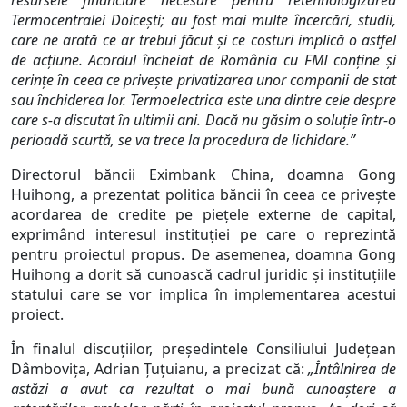
resursele financiare necesare pentru retehnologizarea
Termocentralei Doiceşti; au fost mai multe încercări, studii,
care ne arată ce ar trebui făcut şi ce costuri implică o astfel
de acţiune. Acordul încheiat de România cu FMI conţine şi
cerinţe în ceea ce priveşte privatizarea unor companii de stat
sau închiderea lor. Termoelectrica este una dintre cele despre
care s-a discutat în ultimii ani. Dacă nu găsim o soluţie într-o
perioadă scurtă, se va trece la procedura de lichidare.”
Directorul băncii Eximbank China, doamna Gong
Huihong, a prezentat politica băncii în ceea ce priveşte
acordarea de credite pe pieţele externe de capital,
exprimând interesul instituţiei pe care o reprezintă
pentru proiectul propus. De asemenea, doamna Gong
Huihong a dorit să cunoască cadrul juridic şi instituţiile
statului care se vor implica în implementarea acestui
proiect.
În finalul discuţiilor, preşedintele Consiliului Judeţean
Dâmboviţa, Adrian Ţuţuianu, a precizat că:
„Întâlnirea de
astăzi a avut ca rezultat o mai bună cunoaştere a