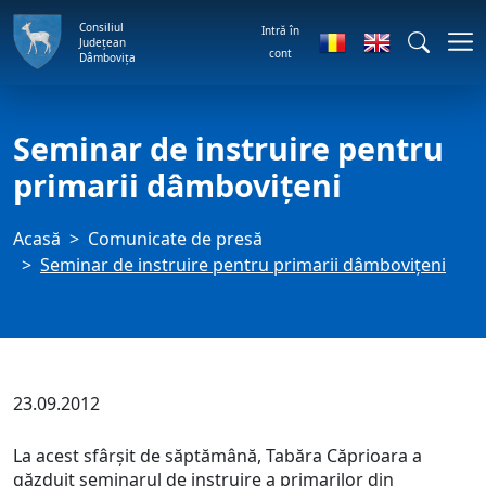
Consiliul
Intră în
Județean
cont
Dâmbovița
Seminar de instruire pentru
primarii dâmboviţeni
Acasă
Comunicate de presă
Seminar de instruire pentru primarii dâmboviţeni
23.09.2012
La acest sfârşit de săptămână, Tabăra Căprioara a
găzduit seminarul de instruire a primarilor din