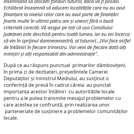
însemnând să alocăm fonduri tuturor, dacă va fi posibil.
Echilibrat înseamnă să aducem localităţile care nu au avut
finanţare la nivelul celor care au avut parte de finanţări
foarte multe în ultimii patru ani şi uneori fără o bază
criterială corectă. Vă asigur pe toţi că uşa Consiliului
Judeţean este deschisă pentru toată lumea, iar eu voi încerca
să vin în sprijinul dumneavoastră, al tuturor(…)Voi face astfel
de întâlniri în fiecare trimestru. Vor veni de fiecare dată alţi
miniştri şi alţi responsabili din administraţie”.
După ce au răspuns punctual primarilor dâmboviţeni,
în prima zi de dezbateri, preşedintele Camerei
Deputaţilor şi ministrul Mediului, au susţinut o
conferinţă de presă în cadrul căreia au punctat
importanţa acestor întâlniri cu autorităţile locale
pentru a le putea transmite mesajul problemelor cu
care acestea se confruntă, prin realizarea unor
parteneriate de susţinere a problemelor comunităţilor
locale.