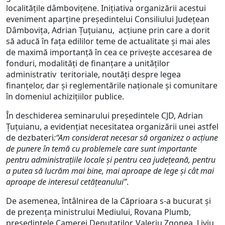
localităţile dâmboviţene. Iniţiativa organizării acestui
eveniment aparţine preşedintelui Consiliului Judeţean
Dâmboviţa, Adrian Ţuţuianu, acţiune prin care a dorit
să aducă în faţa edililor teme de actualitate şi mai ales
de maximă importanţă în cea ce priveşte accesarea de
fonduri, modalităţi de finanţare a unităţilor
administrativ teritoriale, noutăţi despre legea
finanţelor, dar şi reglementările naţionale şi comunitare
în domeniul achiziţiilor publice.
În deschiderea seminarului preşedintele CJD, Adrian
Ţuţuianu, a evidenţiat necesitatea organizării unei astfel
de dezbateri
:“Am considerat necesar să organizez o acţiune
de punere în temă cu problemele care sunt importante
pentru administraţiile locale şi pentru cea judeţeană, pentru
a putea să lucrăm mai bine, mai aproape de lege şi cât mai
aproape de interesul cetăţeanului”
.
De asemenea, întâlnirea de la Căprioara s-a bucurat şi
de prezenţa ministrului Mediului, Rovana Plumb,
preşedintele Camerei Deputaţilor, Valeriu Zgonea, Liviu