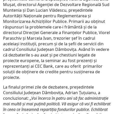
Muşat, directorul Agenţiei de Dezvoltare Regională Sud
Muntenia şi Dan Lucian Vlădescu, preşedintele
Autorităţii Naţionale pentru Reglementarea şi
Monitorizarea Achiziţiilor Publice. Primarii au obţinut
răspunsuri la problemele care-i frământă şi de la
directorul Direcţiei Generale a Finanţelor Publice, Viorel
Paraschiv şi Marcela Ivan, trezorier şef în cadrul
aceleiaşi instituţii, precum şi de la şefii de servicii din
cadrul Consiliului Judeţean Dâmboviţa. Având în vedere
că dezbaterile s-au axat şi pe chestiuni legate de
proiecte europene, la seminar au fost prezenţi şi
reprezentanţi ai CEC Bank, care au oferit primarilor
soluţii de obţinere de credite pentru susţinerea de
proiecte.
La finalul primei zile de dezbatere, preşedintele
Consiliului Judeţean Dâmboviţa, Adrian Ţuţuianu, a
concluzionat
:
„Voi încerca în patru ani să fac administraţie
mai multă şi mai puţină politică. Vă asigur că voi fi echilibrat
în ceea ce înseamnă repartiţia fondurilor publice. Echilibrat