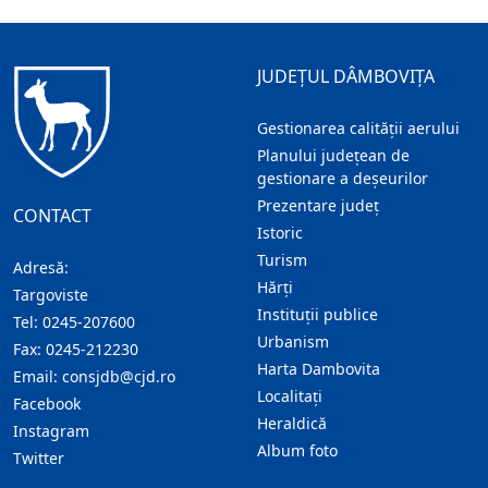
JUDEȚUL DÂMBOVIȚA
Gestionarea calității aerului
Planului județean de
gestionare a deșeurilor
Prezentare judeţ
CONTACT
Istoric
Turism
Adresă:
Hărţi
Targoviste
Instituţii publice
Tel:
0245-207600
Urbanism
Fax:
0245-212230
Harta Dambovita
Email:
consjdb@cjd.ro
Localitaţi
Facebook
Heraldică
Instagram
Album foto
Twitter