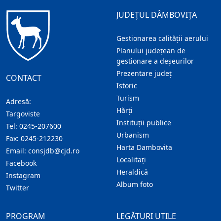
JUDEȚUL DÂMBOVIȚA
Gestionarea calității aerului
Planului județean de
gestionare a deșeurilor
Prezentare judeţ
CONTACT
Istoric
Turism
Adresă:
Hărţi
Targoviste
Instituţii publice
Tel:
0245-207600
Urbanism
Fax:
0245-212230
Harta Dambovita
Email:
consjdb@cjd.ro
Localitaţi
Facebook
Heraldică
Instagram
Album foto
Twitter
PROGRAM
LEGĂTURI UTILE