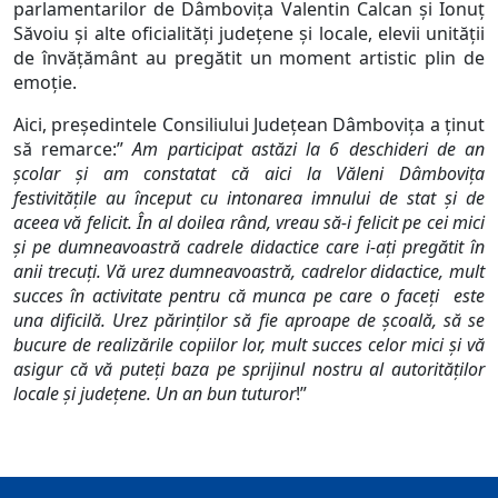
parlamentarilor de Dâmboviţa Valentin Calcan şi Ionuţ
Săvoiu şi alte oficialităţi judeţene şi locale, elevii unităţii
de învăţământ au pregătit un moment artistic plin de
emoţie.
Aici, preşedintele Consiliului Judeţean Dâmboviţa a ţinut
să remarce:”
Am participat astăzi la 6 deschideri de an
şcolar şi am constatat că aici la Văleni Dâmboviţa
festivităţile au început cu intonarea imnului de stat şi de
aceea vă felicit. În al doilea rând, vreau să-i felicit pe cei mici
şi pe dumneavoastră cadrele didactice care i-aţi pregătit în
anii trecuţi. Vă urez dumneavoastră, cadrelor didactice, mult
succes în activitate pentru că munca pe care o faceţi este
una dificilă. Urez părinţilor să fie aproape de şcoală, să se
bucure de realizările copiilor lor, mult succes celor mici şi vă
asigur că vă puteţi baza pe sprijinul nostru al autorităţilor
locale şi judeţene. Un an bun tuturor
!”