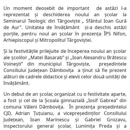
Un moment deosebit de important de astăzi l-a
reprezentat şi deschiderea noului an şcolar la
Seminarul Teologic din Târgovişte „ Sfântul Ioan Gură
de Aur”. Unitatea de învăţământ şi-a deschis astăzi
porţile, pentru noul an şcolar în prezenţa ÎPS Nifon,
Arhiepiscopul şi Mitropolitul Târgoviştei.
Şi la festivităţile prilejuite de începerea noului an şcolar
ale şcolilor „Matei Basarab” şi „Ioan Alexandru Brătescu
Voineşti” din municipiul Târgovişte, preşedintele
Consiliului Judeţean Dâmboviţa a ţinut să fie prezent
alături de cadrele didactice şi elevii celor două unităţi de
învăţământ.
Un debut de an şcolar, organizat cu o festivitate aparte,
a fost şi cel de la Şcoala gimnazială „Iosif Gabrea” din
comuna Văleni Dâmboviţa. În prezenţa preşedintelui
CJD, Adrian Ţuţuianu, a vicepreşedinţilor Consiliului
Judeţean, Ioan Marinescu şi Gabriel Grozavu,
inspectorului general şcolar, Luminiţa Preda şi a