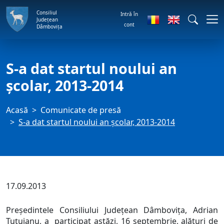
Consiliul
Intră în
Județean
cont
Dâmbovița
S-a dat startul noului an
şcolar, 2013-2014
Acasă
Comunicate de presă
S-a dat startul noului an şcolar, 2013-2014
17.09.2013
Preşedintele Consiliului Judeţean Dâmboviţa, Adrian
Ţuţuianu, a participat astăzi, 16 septembrie, alături de