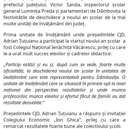
prefectul judeţului, Victor Sanda, inspectorul şcolar
general Luminiţa Preda şi parlamentari de Dâmboviţa la
festivităţile de deschidere a noului an şcolar de la mai
multe unităţi de învăţământ din judeţ.
Prima unitate de învăţământ unde preşedintele CJD,
Adrian Ţuţuianu a participat la startul noului an şcolar a
fost Colegiul Naţional Ienăchiţă Văcărescu, prilej cu care
le-a urat mult succes elevilor şi cadrelor didactice:
„Particip astăzi şi eu şi, după cum se vede, foarte multe
oficialităţi, la deschiderea noului an şcolar în unitatea de
învăţământ care este reprezentativă pentru Dâmboviţa. O
unitate de învăţământ care se situează în primele opt la nivel
naţional din perspectiva rezultatelor şi unde munca
profesorilor, munca elevilor şi efortul făcut de familii au dat
rezultate deosebite
.”
Preşedintele CJD, Adrian Ţuţuianu a răspuns şi invitaţiei
Colegiului Economic „Ion Ghica”, prilej cu care a
remarcat rezultatele foarte bune ale colectivului şcolii.