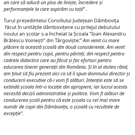
an care să aducă un plus de linişte, încredere şi
performanţele la care aspirăm cu toţii
” .
Turul preşedintelui Consiliului Judeţean Dâmboviţa
făcut în unităţile dâmboviţene cu prilejul debutului
noului an şcolar s-a încheiat la Şcoala “Ioan Alexandru
Brătescu Voineşti” din Târgovişte:”
Am venit cu mare
plăcere la această şcoală din două considerente. Am venit
din respect pentru copii, pentru părinţi, din respect pentru
cadrele didactice care au făcut şi fac eforturi pentru
educarea tinerei generaţii din România. Şi în al doilea rând,
am ţinut să fiu prezent aici ca să îi spun domnului director şi
conducerii executive că-i vom fi alături. Intenţia este să se
extindă şcoala într-o locaţie din apropiere, iar lucrul acesta
necesită decizii administrative şi politice. Vom fi alături de
conducerea şcolii pentru că este şcoala cu cel mai mare
număr de copii din Dâmboviţa, o şcoală cu rezultate de
excepţie”.