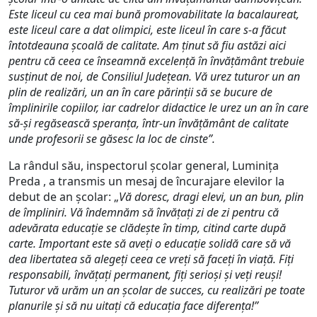
Este liceul cu cea mai bună promovabilitate la bacalaureat,
este liceul care a dat olimpici, este liceul în care s-a făcut
întotdeauna şcoală de calitate. Am ţinut să fiu astăzi aici
pentru că ceea ce înseamnă excelenţă în învăţământ trebuie
susţinut de noi, de Consiliul Judeţean. Vă urez tuturor un an
plin de realizări, un an în care părinţii să se bucure de
împlinirile copiilor, iar cadrelor didactice le urez un an în care
să-şi regăsească speranţa, într-un învăţământ de calitate
unde profesorii se găsesc la loc de cinste”.
La rândul său, inspectorul şcolar general, Luminiţa
Preda , a transmis un mesaj de încurajare elevilor la
debut de an şcolar: „
Vă doresc, dragi elevi, un an bun, plin
de împliniri. Vă îndemnăm să învăţaţi zi de zi pentru că
adevărata educaţie se clădeşte în timp, citind carte după
carte. Important este să aveţi o educaţie solidă care să vă
dea libertatea să alegeţi ceea ce vreţi să faceţi în viaţă. Fiţi
responsabili, învăţaţi permanent, fiţi serioşi şi veţi reuşi!
Tuturor vă urăm un an şcolar de succes, cu realizări pe toate
planurile şi să nu uitaţi că educaţia face diferenţa!”