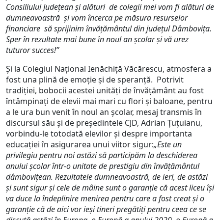
Consiliului Judeţean şi alături de colegii mei vom fi alături de
dumneavoastră şi vom încerca pe măsura resurselor
financiare să sprijinim învăţământul din judeţul Dâmboviţa.
Sper în rezultate mai bune în noul an şcolar şi vă urez
tuturor succes!”
Şi la Colegiul Naţional Ienăchiţă Văcărescu, atmosfera a
fost una plină de emoţie şi de speranţă. Potrivit
tradiţiei, bobocii acestei unităţi de învăţământ au fost
întâmpinaţi de elevii mai mari cu flori şi baloane, pentru
a le ura bun venit în noul an şcolar, mesaj transmis în
discursul său şi de preşedintele CJD, Adrian Ţuţuianu,
vorbindu-le totodată elevilor şi despre importanta
educaţiei în asigurarea unui viitor sigur:
„Este un
privilegiu pentru noi astăzi să participăm la deschiderea
anului şcolar într-o unitate de prestigiu din învăţământul
dâmboviţean. Rezultatele dumneavoastră, de ieri, de astăzi
şi sunt sigur şi cele de mâine sunt o garanţie că acest liceu îşi
va duce la îndeplinire menirea pentru care a fost creat şi o
garanţie că de aici vor ieşi tineri pregătiţi pentru ceea ce se