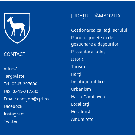
JUDEȚUL DÂMBOVIȚA
Gestionarea calității aerului
Planului județean de
gestionare a deșeurilor
Prezentare judeţ
CONTACT
Istoric
Turism
Adresă:
Hărţi
Targoviste
Instituţii publice
Tel:
0245-207600
Urbanism
Fax:
0245-212230
Harta Dambovita
Email:
consjdb@cjd.ro
Localitaţi
Facebook
Heraldică
Instagram
Album foto
Twitter