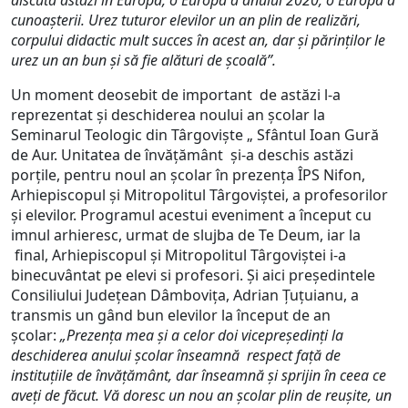
discută astăzi în Europa, o Europă a anului 2020, o Europă a
cunoaşterii. Urez tuturor elevilor un an plin de realizări,
corpului didactic mult succes în acest an, dar şi părinţilor le
urez un an bun și să fie alături de şcoală”.
Un moment deosebit de important de astăzi l-a
reprezentat şi deschiderea noului an şcolar la
Seminarul Teologic din Târgovişte „ Sfântul Ioan Gură
de Aur. Unitatea de învăţământ şi-a deschis astăzi
porţile, pentru noul an şcolar în prezenţa ÎPS Nifon,
Arhiepiscopul şi Mitropolitul Târgoviştei, a profesorilor
şi elevilor. Programul acestui eveniment a început cu
imnul arhieresc, urmat de slujba de Te Deum, iar la
final, Arhiepiscopul şi Mitropolitul Târgoviştei i-a
binecuvântat pe elevi si profesori. Şi aici preşedintele
Consiliului Judeţean Dâmboviţa, Adrian Ţuţuianu, a
transmis un gând bun elevilor la început de an
şcolar:
„Prezenţa mea şi a celor doi vicepreşedinţi la
deschiderea anului şcolar înseamnă respect faţă de
instituţiile de învăţământ, dar înseamnă şi sprijin în ceea ce
aveţi de făcut. Vă doresc un nou an şcolar plin de reuşite, un