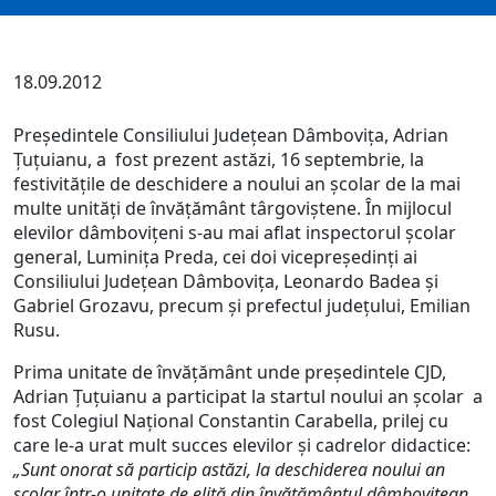
18.09.2012
Preşedintele Consiliului Judeţean Dâmboviţa, Adrian
Ţuţuianu, a fost prezent astăzi, 16 septembrie, la
festivităţile de deschidere a noului an şcolar de la mai
multe unităţi de învăţământ târgoviştene. În mijlocul
elevilor dâmboviţeni s-au mai aflat inspectorul şcolar
general, Luminiţa Preda, cei doi vicepreşedinţi ai
Consiliului Judeţean Dâmboviţa, Leonardo Badea şi
Gabriel Grozavu, precum şi prefectul judeţului, Emilian
Rusu.
Prima unitate de învăţământ unde preşedintele CJD,
Adrian Ţuţuianu a participat la startul noului an şcolar a
fost Colegiul Naţional Constantin Carabella, prilej cu
care le-a urat mult succes elevilor şi cadrelor didactice:
„Sunt onorat să particip astăzi, la deschiderea noului an
şcolar într-o unitate de elită din învăţământul dâmboviţean.