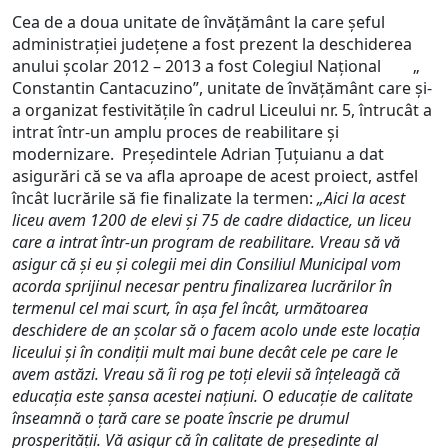
Cea de a doua unitate de învăţământ la care şeful
administraţiei judeţene a fost prezent la deschiderea
anului şcolar 2012 – 2013 a fost Colegiul Naţional „
Constantin Cantacuzino”, unitate de învăţământ care şi-
a organizat festivităţile în cadrul Liceului nr. 5, întrucât a
intrat într-un amplu proces de reabilitare şi
modernizare. Preşedintele Adrian Ţuţuianu a dat
asigurări că se va afla aproape de acest proiect, astfel
încât lucrările să fie finalizate la termen:
„Aici la acest
liceu avem 1200 de elevi şi 75 de cadre didactice, un liceu
care a intrat într-un program de reabilitare. Vreau să vă
asigur că şi eu şi colegii mei din Consiliul Municipal vom
acorda sprijinul necesar pentru finalizarea lucrărilor în
termenul cel mai scurt, în aşa fel încât, următoarea
deschidere de an şcolar să o facem acolo unde este locaţia
liceului şi în condiţii mult mai bune decât cele pe care le
avem astăzi. Vreau să îi rog pe toţi elevii să înţeleagă că
educaţia este şansa acestei naţiuni. O educaţie de calitate
înseamnă o ţară care se poate înscrie pe drumul
prosperităţii. Vă asigur că în calitate de preşedinte al