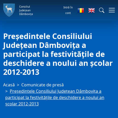
Consiliul
Intră în
Județean
cont
Dâmbovița
Preşedintele Consiliului
Judeţean Dâmboviţa a
participat la festivităţile de
deschidere a noului an şcolar
2012-2013
Acasă
Comunicate de presă
Preşedintele Consiliului Judeţean Dâmboviţa a
participat la festivităţile de deschidere a noului an
şcolar 2012-2013