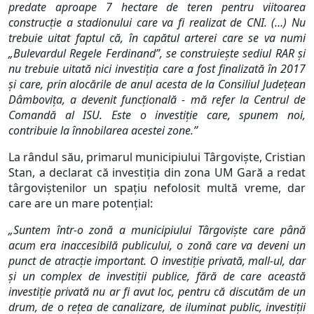
predate aproape 7 hectare de teren pentru viitoarea
construcție a stadionului care va fi realizat de CNI. (…) Nu
trebuie uitat faptul că, în capătul arterei care se va numi
„Bulevardul Regele Ferdinand”, se construiește sediul RAR și
nu trebuie uitată nici investiția care a fost finalizată în 2017
și care, prin alocările de anul acesta de la Consiliul Județean
Dâmbovița, a devenit funcțională - mă refer la Centrul de
Comandă al ISU. Este o investiție care, spunem noi,
contribuie la înnobilarea acestei zone.”
La rândul său, primarul municipiului Târgoviște, Cristian
Stan, a declarat că investiția din zona UM Gară a redat
târgoviștenilor un spațiu nefolosit multă vreme, dar
care are un mare potențial:
„Suntem într-o zonă a municipiului Târgoviște care până
acum era inaccesibilă publicului, o zonă care va deveni un
punct de atracție important. O investiție privată, mall-ul, dar
și un complex de investiții publice, fără de care această
investiție privată nu ar fi avut loc, pentru că discutăm de un
drum, de o rețea de canalizare, de iluminat public, investiții