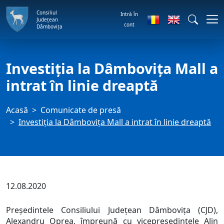
Consiliul
Intră în
Județean
cont
Dâmbovița
Investiția la Dâmbovița Mall a
intrat în linie dreaptă
Acasă
Comunicate de presă
Investiția la Dâmbovița Mall a intrat în linie dreaptă
12.08.2020
Președintele Consiliului Județean Dâmbovița (CJD),
Alexandru Oprea, împreună cu vicepreședintele Alin