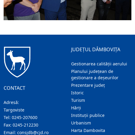
JUDEȚUL DÂMBOVIȚA
Gestionarea calității aerului
Planului județean de
gestionare a deșeurilor
Prezentare judeţ
CONTACT
Istoric
Turism
Adresă:
Hărţi
Targoviste
Instituţii publice
Tel:
0245-207600
Urbanism
Fax:
0245-212230
Harta Dambovita
Email:
consjdb@cjd.ro