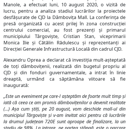
Manole, a efectuat luni, 10 august 2020, o vizită de
lucru, pentru a analiza stadiul lucrărilor la proiectele
desfășurate de CJD la Dâmbovița Mall. La conferința de
presă organizată cu acest prilej în zona construcției
centrului comercial, au fost prezenți și primarul
municipiului Târgoviște, Cristian Stan, viceprimarii
Monica Ilie și Cătălin Rădulescu și reprezentanți ai
Direcției Generale Infrastructură Locală din cadrul CJD.
Alexandru Oprea a declarat că investiția mult-așteptată
de toți dâmbovițenii, realizată din bugetul propriu al
CJD și din fonduri guvernamentale, a intrat în linie
dreaptă, urmând ca săptămâna viitoare să fie
inaugurată:
„Este un eveniment pe care-l așteptăm de foarte mult timp și
iată că ceea ce am promis dâmbovițenilor a devenit realitate
(…) Așa cum știți, pe 20 august, vom deschide mall-ul din
municipiul Târgoviște și v-am invitat aici pentru că lucrările
la drumul județean 720E sunt aproape de finalizare, la un
stadiu de 98%. La intrare, pe partea stângă, este o parcare