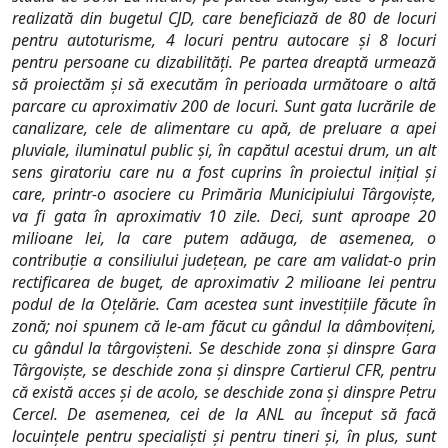
realizată din bugetul CJD, care beneficiază de 80 de locuri
pentru autoturisme, 4 locuri pentru autocare și 8 locuri
pentru persoane cu dizabilități. Pe partea dreaptă urmează
să proiectăm și să executăm în perioada următoare o altă
parcare cu aproximativ 200 de locuri. Sunt gata lucrările de
canalizare, cele de alimentare cu apă, de preluare a apei
pluviale, iluminatul public și, în capătul acestui drum, un alt
sens giratoriu care nu a fost cuprins în proiectul inițial și
care, printr-o asociere cu Primăria Municipiului Târgoviște,
va fi gata în aproximativ 10 zile. Deci, sunt aproape 20
milioane lei, la care putem adăuga, de asemenea, o
contribuție a consiliului județean, pe care am validat-o prin
rectificarea de buget, de aproximativ 2 milioane lei pentru
podul de la Oțelărie. Cam acestea sunt investițiile făcute în
zonă; noi spunem că le-am făcut cu gândul la dâmbovițeni,
cu gândul la târgovișteni. Se deschide zona și dinspre Gara
Târgoviște, se deschide zona și dinspre Cartierul CFR, pentru
că există acces și de acolo, se deschide zona și dinspre Petru
Cercel. De asemenea, cei de la ANL au început să facă
locuințele pentru specialiști și pentru tineri și, în plus, sunt