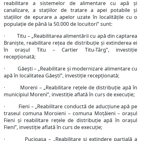
reabilitare a sistemelor de alimentare cu apă și
canalizare, a stațiilor de tratare a apei potabile și
stațiilor de epurare a apelor uzate în localitățile cu o
populație de până la 50.000 de locuitori” sunt:
· Titu – „Reabilitarea alimentării cu apă din captarea
Braniște, reabilitare rețea de distribuție și extinderea ei
în orașul Titu – Cartier Titu-Târg”, investiție
recepționată;
· Găești – „Reabilitare și modernizare alimentare cu
apă în localitatea Găești”, investiție recepționată;
· Moreni – „Reabilitare rețele de distribuție apă în
municipiul Moreni”, investiție aflată în curs de execuție;
· Fieni – „Reabilitare conductă de aducțiune apă pe
traseul comuna Moroieni – comuna Moțăieni – orașul
Fieni și reabilitare rețele de distribuție apă în orașul
Fieni”, investiție aflată în curs de execuție;
· Pucioasa – „Reabilitare și extindere parțială a