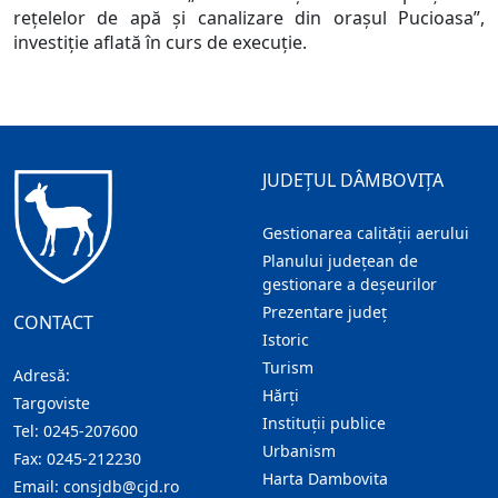
rețelelor de apă și canalizare din orașul Pucioasa”,
investiție aflată în curs de execuție.
JUDEȚUL DÂMBOVIȚA
Gestionarea calității aerului
Planului județean de
gestionare a deșeurilor
Prezentare judeţ
CONTACT
Istoric
Turism
Adresă:
Hărţi
Targoviste
Instituţii publice
Tel:
0245-207600
Urbanism
Fax:
0245-212230
Harta Dambovita
Email:
consjdb@cjd.ro