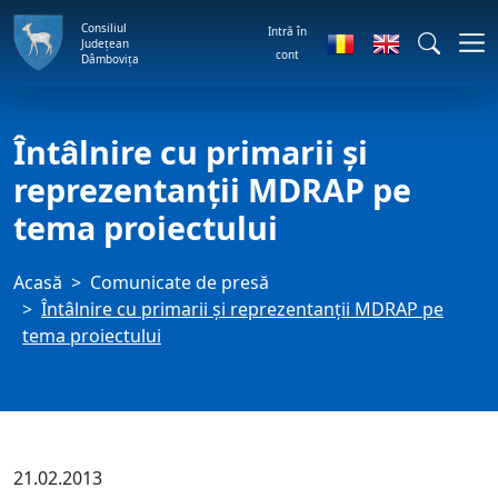
Consiliul
Intră în
Județean
cont
Dâmbovița
Întâlnire cu primarii și
reprezentanții MDRAP pe
tema proiectului
Acasă
Comunicate de presă
Întâlnire cu primarii și reprezentanții MDRAP pe
tema proiectului
21.02.2013