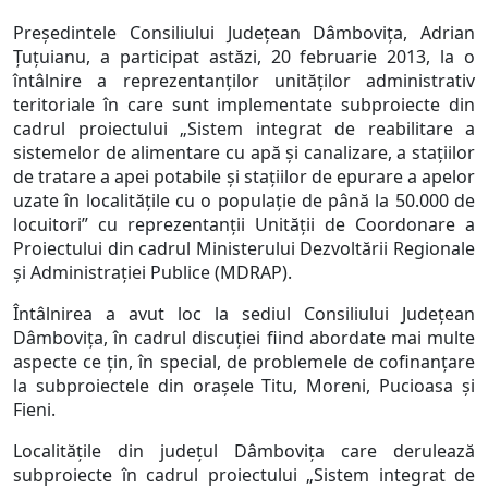
Președintele Consiliului Județean Dâmbovița, Adrian
Țuțuianu, a participat astăzi, 20 februarie 2013, la o
întâlnire a reprezentanților unităților administrativ
teritoriale în care sunt implementate subproiecte din
cadrul proiectului „Sistem integrat de reabilitare a
sistemelor de alimentare cu apă și canalizare, a stațiilor
de tratare a apei potabile și stațiilor de epurare a apelor
uzate în localitățile cu o populație de până la 50.000 de
locuitori” cu reprezentanții Unității de Coordonare a
Proiectului din cadrul Ministerului Dezvoltării Regionale
și Administrației Publice (MDRAP).
Întâlnirea a avut loc la sediul Consiliului Județean
Dâmbovița, în cadrul discuției fiind abordate mai multe
aspecte ce țin, în special, de problemele de cofinanțare
la subproiectele din orașele Titu, Moreni, Pucioasa și
Fieni.
Localitățile din județul Dâmbovița care derulează
subproiecte în cadrul proiectului „Sistem integrat de