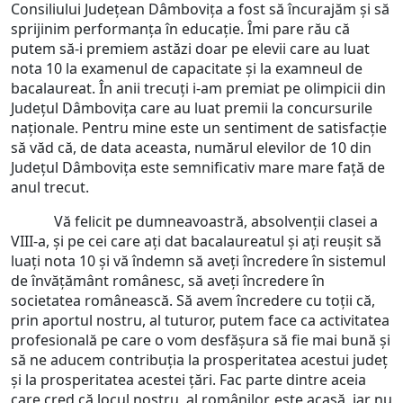
Consiliului Județean Dâmbovița a fost să încurajăm și să
sprijinim performanța în educație. Îmi pare rău că
putem să-i premiem astăzi doar pe elevii care au luat
nota 10 la examenul de capacitate și la examneul de
bacalaureat. În anii trecuți i-am premiat pe olimpicii din
Județul Dâmbovița care au luat premii la concursurile
naționale. Pentru mine este un sentiment de satisfacție
să văd că, de data aceasta, numărul elevilor de 10 din
Județul Dâmbovița este semnificativ mare mare față de
anul trecut.
Vă felicit pe dumneavoastră, absolvenții clasei a
VIII-a, și pe cei care ați dat bacalaureatul și ați reușit să
luați nota 10 și vă îndemn să aveți încredere în sistemul
de învățământ românesc, să aveți încredere în
societatea românească. Să avem încredere cu toții că,
prin aportul nostru, al tuturor, putem face ca activitatea
profesională pe care o vom desfășura să fie mai bună și
să ne aducem contribuția la prosperitatea acestui județ
și la prosperitatea acestei țări. Fac parte dintre aceia
care cred că locul nostru, al românilor, este acasă, iar nu