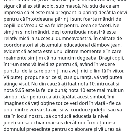
sigur că el există acolo, sub mască. Nu știu de ce am
impresia că el este mai pregnant la părinți decât la elevi
pentru că întotdeauna părinții sunt foarte mândri de
copiii lor. Vreau să vă felicit pentru ceea ce faceți. Ne
simțim și noi mândri, deși contribuția noastră este
relativ mică la succesul dumneavoastră. În calitate de
coordonatori ai sistemului educațional dâmbovițean,
evident că acesta este unul dintre momentele în care
realmente simțim că nu muncim degeaba. Dragi copii,
într-un sens vă invidiez pentru că, având în vedere
punctul de la care porniți, nu aveți nici o limită în viitor.
Vă puteți propune orice și, cu siguranță, vă veți putea
atinge visul. Nu din cauză ați luat nota 10, întrucât și
nota 9,95 este la fel de bună; nota 10 este mai mult un
simbol; dar pentru ca ați căpătat acest simbol, îmi
imaginez că veți obține tot ce veți dori în viață - fie că
unul dintre voi va sta aici și va conduce județul sau va
sta în locul nostru, să conducă educația la nivel
județean sau chiar mai sus decât noi. Îi mulțumesc
domnului președinte pentru colaborare și vă urez să