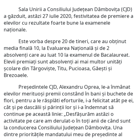
Sala Unirii a Consiliului Județean Dâmbovița (CJD)
a găzduit, astăzi 27 iulie 2020, festivitatea de premiere a
elevilor cu rezultate foarte bune la examenele
naționale.
Este vorba despre 20 de tineri, care au obținut
media finală 10, la Evaluarea Națională și de 2
absolvenți care au luat 10 la examenul de Bacalaureat.
Elevii premiați sunt absolvenți ai mai multor unități
școlare din Târgoviște, Titu, Pucioasa, Găești și
Brezoaele.
Președintele CJD, Alexandru Oprea, le-a înmânat
elevilor merituoși premii constând în bani și buchete de
flori, pentru a le răsplăti eforturile, i-a felicitat atât pe ei,
cât și pe dascălii și părinții lor și i-a îndemnat să
continue pe această linie: „Desfășurăm astăzi o
activitate pe care am derulat-o în toți anii de când sunt
la conducerea Consiliului Județean Dâmbovița. Una
dintre prioritățile mandatului meu de președinte al