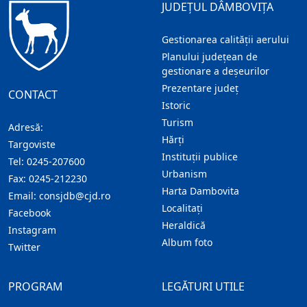
JUDEȚUL DÂMBOVIȚA
Gestionarea calității aerului
Planului județean de
gestionare a deșeurilor
Prezentare judeţ
CONTACT
Istoric
Turism
Adresă:
Hărţi
Targoviste
Instituţii publice
Tel:
0245-207600
Urbanism
Fax:
0245-212230
Harta Dambovita
Email:
consjdb@cjd.ro
Localitaţi
Facebook
Heraldică
Instagram
Album foto
Twitter
PROGRAM
LEGĂTURI UTILE