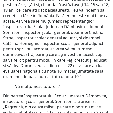
peste mări și țări și, chiar dacă astăzi aveți 14, 15 sau 18,
19 ani, cei care ați dat bacalaureatul, eu vă îndemn să
credeți cu tărie în România. Nicăieri nu este mai bine ca
acasă. Aș vrea să le mulțumesc reprezentanților
Inspectoratului Școlar Județean Dâmbovița - domnul
Sorin Ion, inspector școlar general, doamnei Cristina
Stroe, inspector școlar general adjunct, și doamnei
Cătălina Homeghiu, inspector școlar general adjunct,
pentru sprijinul acordat, aș vrea vă mulțumesc
dumneavoastră, părinți care ați investit în acești copii,
să vă felicit pentru modul în care i-ați crescut și educat,
și să dea Dumnezeu ca, dintre cei 22 elevi care au luat
evaluarea națională cu nota 10, măcar jumatate să ia
examenul de bacalaureat tot cu nota 10.”
Vă mulțumesc tuturor!”
Din partea Inspectoratului Școlar Județean Dâmbovița,
inspectorul școlar general, Sorin Ion, a transmis:
„Regret că, din cauza măștii pe care o port nu mi se
vede zâmbetul și nu-l văd nici pe al dumnevoastră; sunt